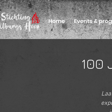
Home
Events & pr
100 
Laat
exp