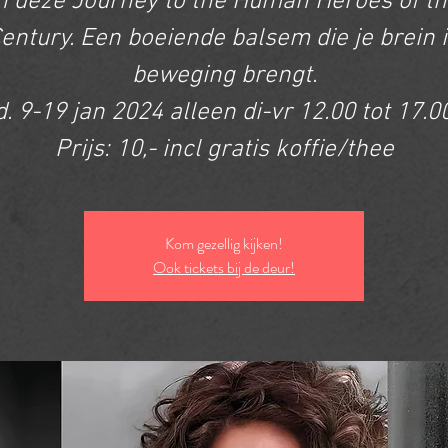
n deze Journey to the Human Heroes of t
entury. Een boeiende balsem die je brein 
beweging brengt.
d. 9-19 jan 2024 alleen di-vr 12.00 tot 17.0
Kom gezellig kijken!
Ook tickets bij de deur!