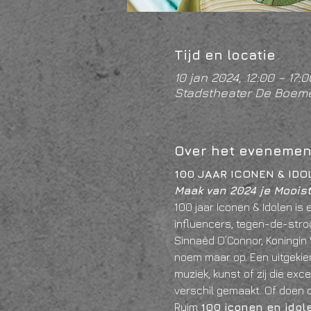
Tijd en locatie
10 jan 2024, 12:00 – 17:0
Stadstheater De Boeme
Over het evenemen
100 JAAR ICONEN & IDO
Maak van 2024 je Mooiste
100 jaar Iconen & Idolen is 
influencers, tegen-de-stroo
Sinnaèd O’Connor, Koningin 
noem maar op. Een uitgekien
muziek, kunst of zij die ex
verschil gemaakt. Of doen da
Ruim 
100 iconen en idole