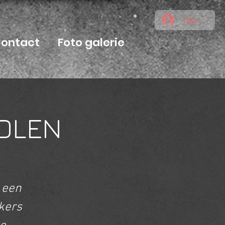
Inloggen
ontact
Foto galerie
DOLEN
, een
kers