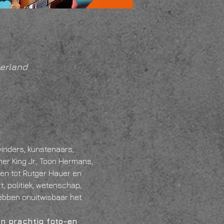
erland
vinders, kunstenaars, 
er King Jr., Toon Hermans, 
en tot Rutger Hauer en 
 politiek, wetenschap, 
hebben onuitwisbaar het 
an prachtig foto-en 