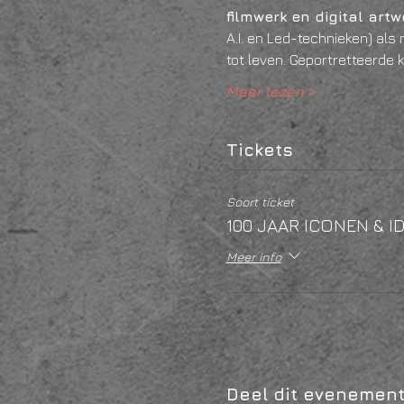
filmwerk en digital art
A.I. en Led-technieken) als
tot leven. Geportretteerde 
Meer lezen >
Tickets
Soort ticket
100 JAAR ICONEN & I
Meer info
Deel dit evenemen