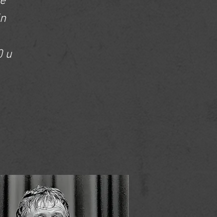
he
in
0 u