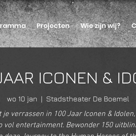
ogramma
Projecten
Wie zijn wij?
C
JAAR ICONEN & I
wo 10 jan
  |  
Stadstheater De Boemel
 je verrassen in 100 Jaar Iconen & Idolen
o vol entertainment. Bewonder 150 uitblin