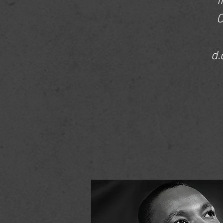
i
C
d.