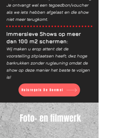
Je ontvangt wel een tegoedbon/voucher
als we iets hebben afgelast en die show
niet meer terugkomt.
Immersieve Shows op meer
dan 100 m2 schermen:
Wij maken u erop attent dat de
voorstelling zitplaatsen heeft; dwz hoge
barkrukken zonder rugleuning omdat de
show op deze manier het beste te volgen
is!
Huisregels De Boemel
Foto- en filmwerk