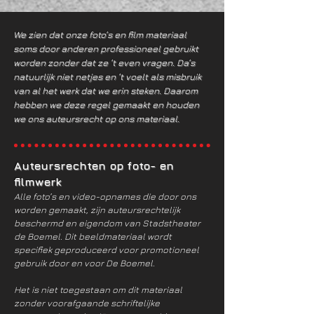
We zien dat onze foto’s en film materiaal
soms door anderen professioneel gebruikt
worden zonder dat ze ’t even vragen. Da’s
natuurlijk niet netjes en ’t voelt als misbruik
van al het werk dat we erin steken. Daarom
hebben we deze regel gemaakt en houden
we ons auteursrecht op ons materiaal.
Auteursrechten op foto- en
filmwerk
Alle foto’s en video-opnames die door ons
worden gemaakt, zijn auteursrechtelijk
beschermd en eigendom van Stadstheater
de Boemel. Dit beeldmateriaal wordt
specifiek geproduceerd voor promotioneel
gebruik door en voor De Boemel.
Het is niet toegestaan om dit materiaal
zonder voorafgaande schriftelijke