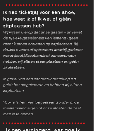
Ik heb ticket(s) voor een show,
hoe weet ik of ik wel of géén
zitplaatsen heb?
Wij wijzen u erop dat onze gasten - onverlet
de fysieke gesteldheid van iemand- geen
recht kunnen ontlenen op zitplaatsen. Bij
drukke events of optredens waarbij gedanst
wordt (soul/discobands of dansavonden
hebben wij alleen staanplaatsen en géén
zitplaatsen.
In geval van een cabaretvoorstelling e.d.
geldt het omgekeerde en hebben wij alleen
zitplaatsen
.
Voorts is het niet toegestaan zonder onze
toestemming eigen of onze stoelen de zaal
mee in te nemen.
Ik ben verhinderd, wat doe ik