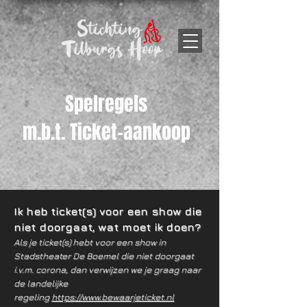
Spelregels
m.b.t. Ticket-aankoop
Ik heb ticket(s) voor een show die
niet doorgaat, wat moet ik doen?
Als je ticket(s) hebt voor een show in
Stadstheater De Boemel die niet doorgaat
i.v.m. co
rona, dan verwijzen we je graag naar
de landelijke
regeling
https://www.bewaarjeticket.nl