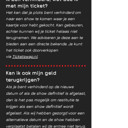
met mijn ticket?
Het kan dat je plots bent verhinderd om
naar een show te komen waar je een
kaartje voor hebt gekocht. Kan gebeuren,
echter kunnen wij je ticket helaas niet
terugnemen. We adviseren je deze aan te
bieden aan een directe bekende. Je kunt
het ticket ook doorverkopen
via
Ticketswap.nl
.
Kan ik ook mijn geld
terugkrijgen?
Als je bent verhinderd op de nieuwe
datum of als de show definitief is afgelast,
dan is het pas mogelijk om restitutie te
krijgen als een show definitief wordt
afgelast. Als wij hebben gezorgd voor een
alternatieve datum en de show hebben
verplaatst betalen wij de entree niet terug.