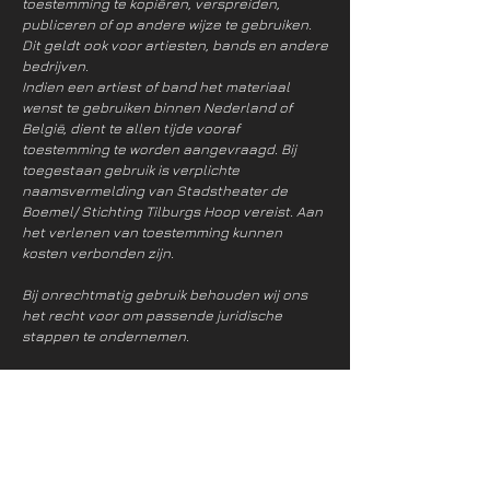
toestemming te kopiëren, verspreiden,
publiceren of op andere wijze te gebruiken.
Dit geldt ook voor artiesten, bands en andere
bedrijven.
Indien een artiest of band het materiaal
wenst te gebruiken binnen Nederland of
België, dient te allen tijde vooraf
toestemming te worden aangevraagd. Bij
toegestaan gebruik is verplichte
naamsvermelding van Stadstheater de
Boemel/ Stichting Tilburgs Hoop vereist. Aan
het verlenen van toestemming kunnen
kosten verbonden zijn.
Bij onrechtmatig gebruik behouden wij ons
het recht voor om passende juridische
stappen te ondernemen.
Copyright on Photo and Video
Material
All photos and video recordings made by us
are protected by copyright and are the