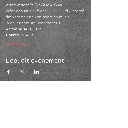
onze Mobiele DJ FAN & FUN... 
Wéér een muziekfeest 10 MILES, elk jaar tof 
die versmelting van sport en muziek....
In de Binnentuin Spoorzone013 - 
Aanvang 14.00 uur
Entree GRATIS 
Meer lezen >
Deel dit evenement
KVK
18061218
- RSIN
810331573
Post en bezoekadres: Kruisstraat 35 - 5014HS -
Tilburg
Algemene voorwaarden & Policy
Privacy