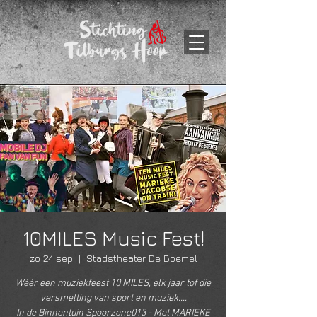
10MILES Music Fest!
zo 24 sep
  |  
Stadstheater De Boemel
Wéér een muziekfeest 10 MILES, elk jaar tof die
versmelting van sport en muziek....
In de Binnentuin Spoorzone013 - Met MARIEKE