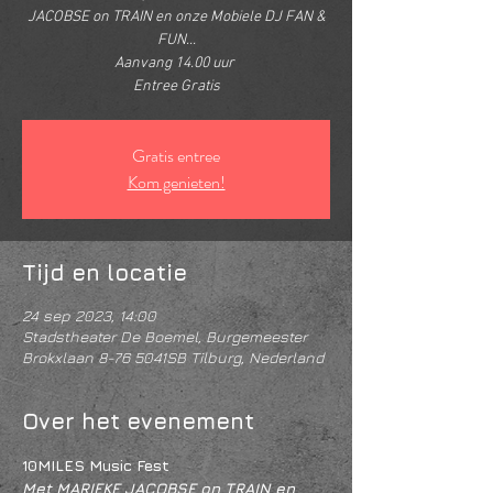
JACOBSE on TRAIN en onze Mobiele DJ FAN &
FUN...
Aanvang 14.00 uur
Entree Gratis
Gratis entree
Kom genieten!
Tijd en locatie
24 sep 2023, 14:00
Stadstheater De Boemel, Burgemeester
Brokxlaan 8-76 5041SB Tilburg, Nederland
Over het evenement
10MILES Music Fest
Met MARIEKE JACOBSE on TRAIN en 