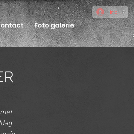
Inloggen
ontact
Foto galerie
ER
 met
ddag