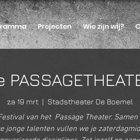
ogramma
Projecten
Wie zijn wij?
C
e PASSAGETHEAT
za 19 mrt
  |  
Stadstheater De Boemel
Festival van het Passage Theater. Samen
e jonge talenten vullen we je zaterdagmi