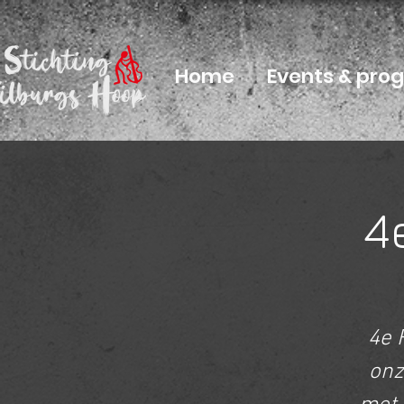
Home
Events & pr
4
4e 
onz