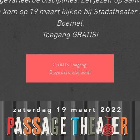
gevarieerde disciplines. Zet jezelf op aan
 kom op 19 maart kijken bij Stadstheater
Boemel.
Toegang GRATIS!
GRATIS Toegang!
Bleye dat u erbij bent!