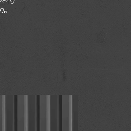
wezig
 De