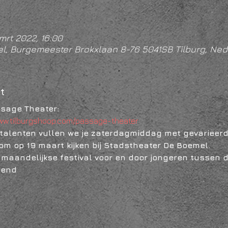
mrt 2022, 16:00
l, Burgemeester Brokxlaan 8-76 5041SB Tilburg, Ned
t
ssage Theater: 
www.tilburgshoop.com/passage-theater
alenten vullen we je zaterdagmiddag met gevarieerde 
om op 19 maart kijken bij Stadstheater De Boemel.
maandelijkse festival voor en door jongeren tussen de
iend