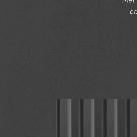
met 
en