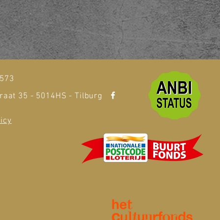
t
1573
raat 35 - 5014HS - Tilburg
icy