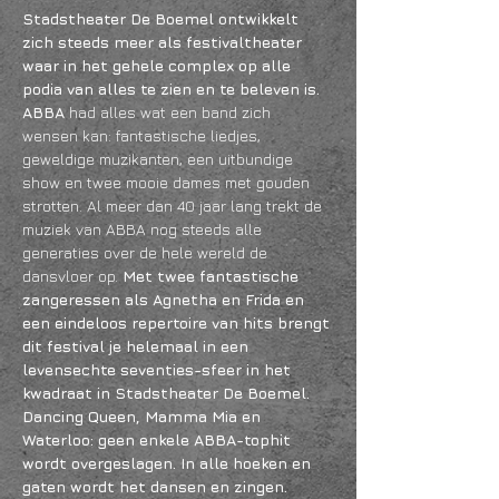
Stadstheater De Boemel ontwikkelt 
zich steeds meer als festivaltheater 
waar in het gehele complex op alle 
podia van alles te zien en te beleven is.
ABBA
 had alles wat een band zich 
wensen kan: fantastische liedjes, 
geweldige muzikanten, een uitbundige 
show en twee mooie dames met gouden 
strotten. Al meer dan 40 jaar lang trekt de 
muziek van ABBA nog steeds alle 
generaties over de hele wereld de 
dansvloer op.
 Met twee fantastische 
zangeressen als Agnetha en Frida en 
een eindeloos repertoire van hits brengt 
dit festival je helemaal in een 
levensechte seventies-sfeer in het 
kwadraat in Stadstheater De Boemel. 
Dancing Queen, Mamma Mia en 
Waterloo: geen enkele ABBA-tophit 
wordt overgeslagen. In alle hoeken en 
gaten wordt het dansen en zingen.