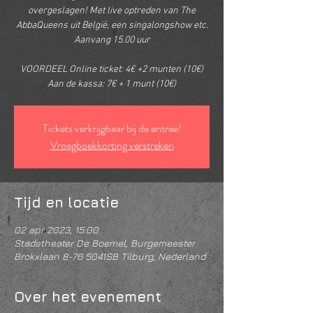
overgeslagen! Met live optreden van The
AbbaQueens uit België, een singalongshow etc.
Aanvang 15.00 uur
VOORDEEL Online ticket: 4€ +2 munten (10€)
Aan de kassa: 7€ + 1 munt (10€)
Tickets verkrijgbaar bij de entree!
Vroegboekkorting verstreken
Tijd en locatie
02 apr 2023, 15:00
Stadstheater De Boemel, Burgemeester
Brokxlaan 8-76 5041SB Tilburg, Nederland
Over het evenement