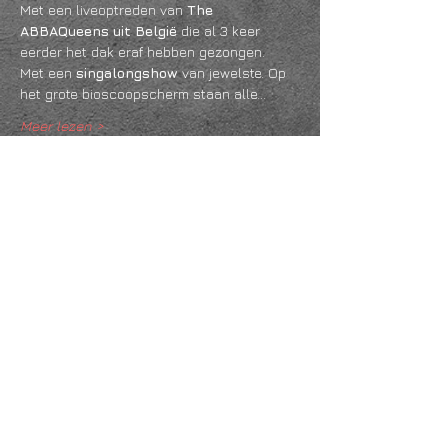
Met een liveoptreden van 
The 
ABBAQueens uit België
 die al 3 keer 
eerder het dak eraf hebben gezongen. 
Met een 
singalongshow 
van jewelste. Op 
het grote bioscoopscherm staan alle…
Meer lezen >
Deel dit evenement
KVK
18061218
- RSIN
810331573
Post en bezoekadres: Kruisstraat 35 - 5014HS -
Tilburg
Algemene voorwaarden & Policy
Privacy
Huis- en spelregels