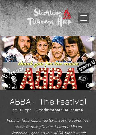
ABBA - The Festival
zo 02 apr
  |  
Stadstheater De Boemel
Festival helemaal in de levensechte seventies-
sfeer: Dancing Queen, Mamma Mia en
Waterloo… geen enkele ABBA-tophit wordt