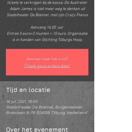
tickets te verkrijgen bij de kassa. De Australier
Adam James is niet meer weg te denken uit
Stadstheater De Boemel, met zijn Crazy Pianos
.
Aanvang 16.00 uur
Entree 5 euro+2 munten = 10 euro. Organisatie
is in handen van Stichting Tilburgs Hoop.
Jammer maar het is vol!
Check gauw andere data!
Tijd en locatie
18 jul 2021, 16:00
Stadstheater De Boemel, Burgemeester
Brokxlaan 8-76 5041SB Tilburg, Nederland
Over het evenement