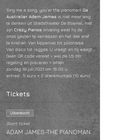
Sing me a song, you’er the pianoman! 
De 
Australier Adam James
 is niet meer weg 
te denken uit Stadstheater De Boemel, met 
zijn 
Crazy Pianos 
ervaring weet hij de 
onze gasten te verrassen en het dak eraf 
te knallen. Van kippenvel tot polonaise. 
Van disco tot reggae. U vraagt en hij waagt.
Geen QR code vereist - wel de 1,5 mtr 
regeling en placeren = zitten 
zondag 18 juli 2021 om 16.00 u.
entree : 5 euro + 2 drankmuntjes (10 euro)
Tickets
Uitverkocht
Soort ticket
ADAM JAMES-THE PIANOMAN