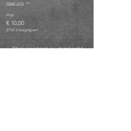
Meer info
Prijs
€ 10,00
BTW inbegrepen
Dit evenement is uitverkocht
Deel dit evenement
KVK
18061218
- RSIN
810331573
Post en bezoekadres: Kruisstraat 35 - 5014HS -
Tilburg
Algemene voorwaarden & Policy