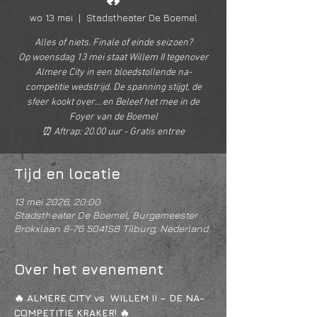
wo 13 mei
  |  
Stadstheater De Boemel
Alles of niets. Finale of einde seizoen?
Op woensdag 13 mei staat Willem II tegenover
Almere City in een bloedstollende na-
competitie wedstrijd. De spanning stijgt, de
sfeer kookt over… en Beleef het mee in de
Foyer van de Boemel
⏰ Aftrap: 20.00 uur - Gratis entree
Tijd en locatie
13 mei 2026, 20:00
Stadstheater De Boemel, Burgemeester
Brokxlaan 8-76 5041SB Tilburg, Nederland
Over het evenement
🔥 ALMERE CITY vs  WILLEM II – DE NA-
COMPETITIE KRAKER! 🔥