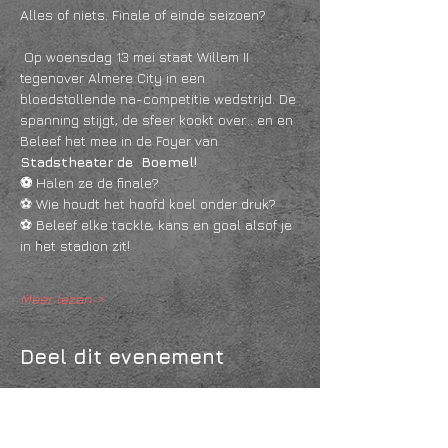
Alles of niets. Finale of einde seizoen?
 Op woensdag 13 mei staat Willem II 
tegenover Almere City in een 
bloedstollende na-competitie wedstrijd. De 
spanning stijgt, de sfeer kookt over… en en 
Beleef het mee in de Foyer van
Stadstheater de  Boemel!
⚽ 
Halen ze de finale?
⚽ Wie houdt het hoofd koel onder druk?
⚽ Beleef elke tackle, kans en goal alsof je 
in het stadion zit!
Meer lezen >
Deel dit evenement