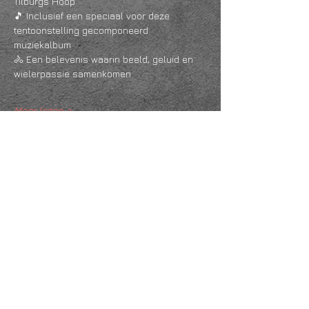
Tilburgs Hoop
🎵 Inclusief een speciaal voor deze 
tentoonstelling gecomponeerd 
muziekalbum
🚴 Een belevenis waarin beeld, geluid en 
wielerpassie samenkomen
Meer lezen >
Deel dit evenement
KVK
18061218
- RSIN
810331573
Post en bezoekadres: Kruisstraat 35 - 5014HS -
Tilburg
Algemene voorwaarden & Policy
Privacy