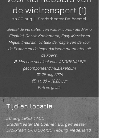
de wielrensport (1)
za 29 aug
  |  
Stadstheater De Boemel
Beleef de verhalen van wielericonen als Mario
Cipollini, Gerrie Knetemann, Eddy Merckx en
Miguel Indurain. Ontdek de magie van de Tour
de France en de legendarische momenten uit
de koers.
🎵 Met een speciaal voor ANDRENALINE
gecomponeerd muziekalbum
📅 29 aug 2026
🕙 14.00 – 18.00 uur
Entree gratis
Tijd en locatie
29 aug 2026, 14:00
Stadstheater De Boemel, Burgemeester
Brokxlaan 8-76 5041SB Tilburg, Nederland