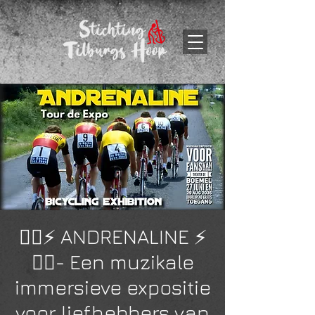
🚴‍♂️⚡ ANDRENALINE ⚡
🚴‍♂️- Een muzikale
immersieve expositie
voor liefhebbers van