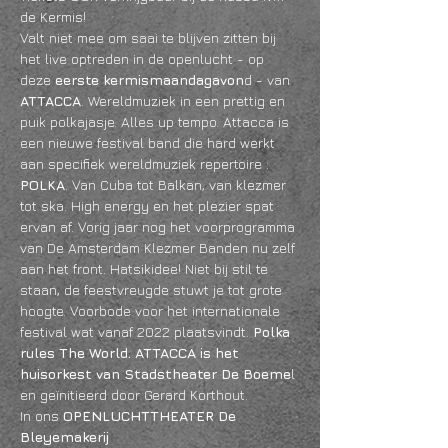
de Kermis!
Valt niet mee om saai te blijven zitten bij 
het live optreden in de openlucht - op 
deze 
eerste kermismaandagavon
d - van 
ATTACCA
. Wereldmuziek in een prettig en 
puik polkajasje. Alles up tempo. Attacca is 
een nieuwe festival band die hard werkt 
aan specifiek wereldmuziek repertoire : 
POLKA
. Van Cuba tot Balkan, van klezmer 
tot ska. High energy en het plezier spat 
ervan af. Vorig jaar nog het voorprogramma 
van De Amsterdam Klezmer Banden nu zelf 
aan het front. Hatsikidee! Niet bij stil te 
staan, de feestvreugde stuwt je tot grote 
hoogte. Voorbode voor het internationale 
festival wat vanaf 2022 plaatsvindt. 
Polka 
rules The World. ATTACCA is het 
huisorkest van Stadstheater De Boeme
l 
en geïnitieerd door Gerard Korthout.
In ons 
OPENLUCHTTHEATER De 
Bleyemakerij