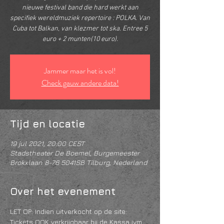
nieuwe festival band die hard werkt aan
specifiek wereldmuziek repertoire : POLKA. Van
Cuba tot Balkan, van klezmer tot ska. Entree 5
euro + 2 munten(10 euro).
Jammer maar het is vol!
Check gauw andere data!
Tijd en locatie
19 jul 2021, 20:00 CEST
Stadstheater De Boemel, Burgemeester
Brokxlaan 8-76 5041SB Tilburg, Nederland
Over het evenement
LET OP: Indien uitverkocht op de site: 
Tickets OOK verkrijgbaar bij de Kassa ivm 