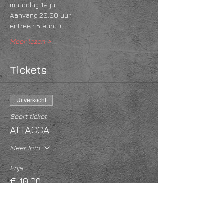
maandag 19 juli 
Aanvang 20.00 uur 
entree : 5 euro +…
Meer lezen >
Tickets
Uitverkocht
Soort ticket
ATTACCA
Meer info
Prijs
€ 10,00
BTW inbegrepen