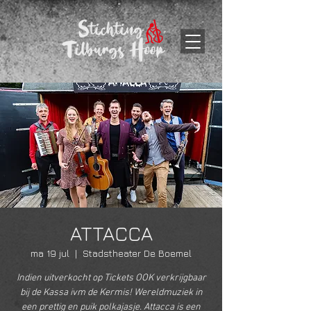
ATTACCA
ma 19 jul
  |  
Stadstheater De Boemel
Indien uitverkocht op Tickets OOK verkrijgbaar
bij de Kassa ivm de Kermis! Wereldmuziek in
een prettig en puik polkajasje. Attacca is een