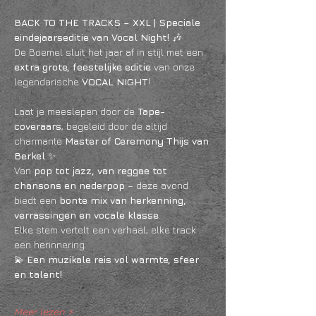
BACK TO THE TRACKS – XXL | Speciale 
eindejaarseditie van Vocal Night!
 🎶
De Boemel sluit het jaar af in stijl met een 
extra grote, feestelijke editie
 van onze 
legendarische 
VOCAL NIGHT
!
Laat je meeslepen door de 
Tape-
coveraars
, begeleid door de altijd 
charmante 
Master of Ceremony Thijs van 
Berkel
 ✨
Van 
pop tot jazz, van reggae tot 
chansons en nederpop
 – deze avond 
biedt een 
bonte mix van herkenning, 
verrassingen en vocale klasse
.
Elke stem vertelt een verhaal, elke track 
een herinnering.
💫 
Een muzikale reis vol warmte, sfeer 
en talent!
Meer lezen >