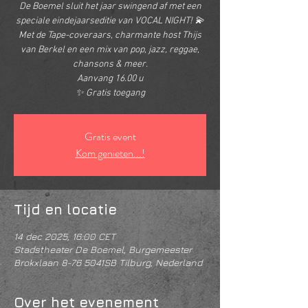
De Boemel sluit het jaar swingend af met een
speciale eindejaarseditie van VOCAL NIGHT! 💫
Met de Tape-coveraars, charmante host Thijs
van Berkel en een mix van pop, jazz, reggae,
chansons & meer.
Aanvang 16.00 u
✨ Gratis toegang
Gratis event
Kom genieten...!
Tijd en locatie
14 dec 2025, 16:00 CET
Stadstheater De Boemel, Burgemeester
Brokxlaan 8-76 5041SB Tilburg, Nederland
Over het evenement