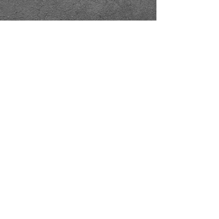
Deel dit evenement
KVK
18061218
- RSIN
810331573
Post en bezoekadres: Kruisstraat 35 - 5014HS -
Tilburg
Algemene voorwaarden & Policy
Privacy
Huis- en spelregels
Auteursrechten op foto- en filmwerk
Governance Code of Cultuur