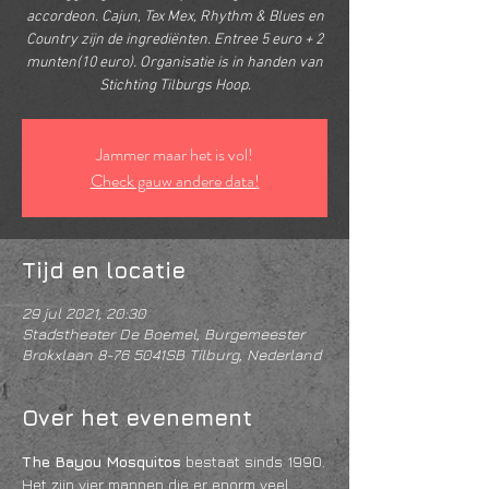
accordeon. Cajun, Tex Mex, Rhythm & Blues en
Country zijn de ingrediënten. Entree 5 euro + 2
munten(10 euro). Organisatie is in handen van
Stichting Tilburgs Hoop.
Jammer maar het is vol!
Check gauw andere data!
Tijd en locatie
29 jul 2021, 20:30
Stadstheater De Boemel, Burgemeester
Brokxlaan 8-76 5041SB Tilburg, Nederland
Over het evenement
The Bayou Mosquitos
 bestaat sinds 1990.
Het zijn vier mannen die er enorm veel 