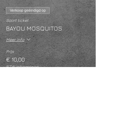
Verkoop geëindigd op
Soort ticket
BAYOU MOSQUITOS
Meer info
Prijs
€ 10,00
BTW inbegrepen
Deel dit evenement
KVK
18061218
- RSIN
810331573