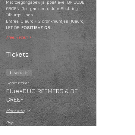
Met toegangsbewijs  positieve  QR CODE 
GROEN. Georganiseerd door Stichting 
Tilburgs Hoop.
Entree: 5 euro + 2 drankmuntjes (10euro).
LET OP: 
POSITIEVE
QR…
Meer lezen >
Tickets
Uitverkocht
Soort ticket
BluesDUO REEMERS & DE
GREEF
Meer info
Prijs
€ 10,00