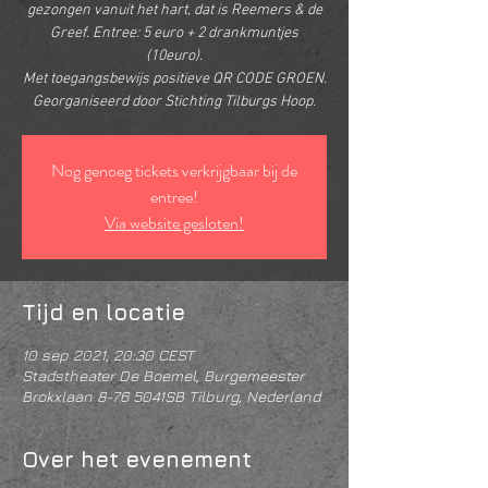
gezongen vanuit het hart, dat is Reemers & de
Greef. Entree: 5 euro + 2 drankmuntjes
(10euro).
Met toegangsbewijs positieve QR CODE GROEN.
Georganiseerd door Stichting Tilburgs Hoop.
Nog genoeg tickets verkrijgbaar bij de
entree!
Via website gesloten!
Tijd en locatie
10 sep 2021, 20:30 CEST
Stadstheater De Boemel, Burgemeester
Brokxlaan 8-76 5041SB Tilburg, Nederland
Over het evenement