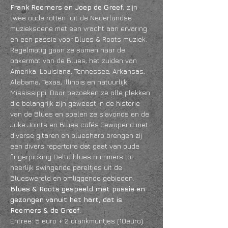
Frank Reemers en Joep de Greef
, zijn 
twee oude rotten  uit de Nederlandse 
muziekscene met een vracht aan ervaring 
en een passie voor Blues & Roots muziek. 
Regelmatig gaan ze samen naar de 
bakermat van de Blues, het zuiden van 
Amerika. Louisiana, Tennessee, Arkansas, 
Alabama, Texas, Illinois en natuurlijk 
Mississippi. Daar bezoeken ze alle plekken 
die belangrijk zijn geweest in de historie 
van de Blues en spelen ze s’avonds en de 
Juke Joints en Blues cafés.Gewapend met 
diverse gitaren en bluesharp brengen zij 
een divers repertoire dat gaat van oude 
fingerpicking Delta blues nummers tot 
heerlijk swingende pareltjes uit de 
Blueswereld en omliggende gebieden.
Blues & Roots gespeeld met passie en 
gezongen vanuit het hart, dat is 
Reemers & de Greef.
Entree: 5 euro + 2 drankmuntjes (10euro).