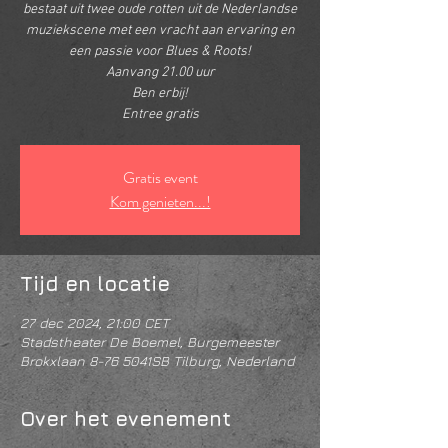
bestaat uit twee oude rotten uit de Nederlandse
muziekscene met een vracht aan ervaring en
een passie voor Blues & Roots!
Aanvang 21.00 uur
Ben erbij!
Entree gratis
Gratis event
Kom genieten...!
Tijd en locatie
27 dec 2024, 21:00 CET
Stadstheater De Boemel, Burgemeester
Brokxlaan 8-76 5041SB Tilburg, Nederland
Over het evenement