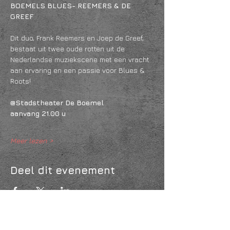
BOEMELS BLUES- REEMERS & DE 
GREEF
Dit duo, Frank Reemers en Joep de Greef, 
bestaat uit twee oude rotten uit de 
Nederlandse muziekscene met een vracht 
aan ervaring en een passie voor Blues & 
Roots!
@Stadstheater De Boemel
aanvang 21.00 u
Meer lezen >
Deel dit evenement
KVK
18061218
- RSIN
810331573