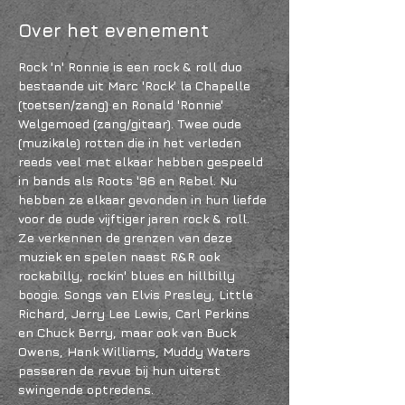
Over het evenement
Rock 'n' Ronnie is een rock & roll duo 
bestaande uit Marc 'Rock' la Chapelle 
(toetsen/zang) en Ronald 'Ronnie' 
Welgemoed (zang/gitaar). Twee oude 
(muzikale) rotten die in het verleden 
reeds veel met elkaar hebben gespeeld 
in bands als Roots '86 en Rebel. Nu 
hebben ze elkaar gevonden in hun liefde 
voor de oude vijftiger jaren rock & roll. 
Ze verkennen de grenzen van deze 
muziek en spelen naast R&R ook 
rockabilly, rockin' blues en hillbilly 
boogie. Songs van Elvis Presley, Little 
Richard, Jerry Lee Lewis, Carl Perkins 
en Chuck Berry, maar ook van Buck 
Owens, Hank Williams, Muddy Waters 
passeren de revue bij hun uiterst 
swingende optredens.