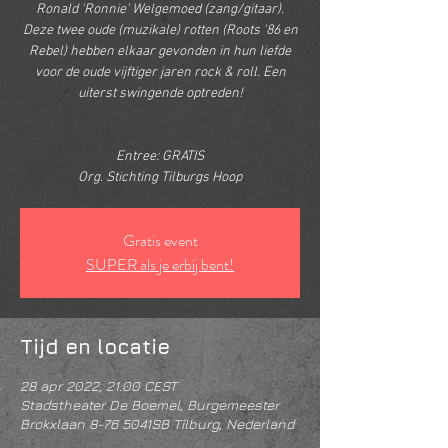
Ronald 'Ronnie' Welgemoed (zang/gitaar).
Deze twee oude (muzikale) rotten (Roots '86 en
Rebel) hebben elkaar gevonden in hun liefde
voor de oude vijftiger jaren rock & roll. Een
uiterst swingende optreden!
Entree: GRATIS
Org. Stichting Tilburgs Hoop
Gratis event
SUPER als je erbij bent!
Tijd en locatie
28 apr 2022, 21:00 CEST
Stadstheater De Boemel, Burgemeester
Brokxlaan 8-76 5041SB Tilburg, Nederland