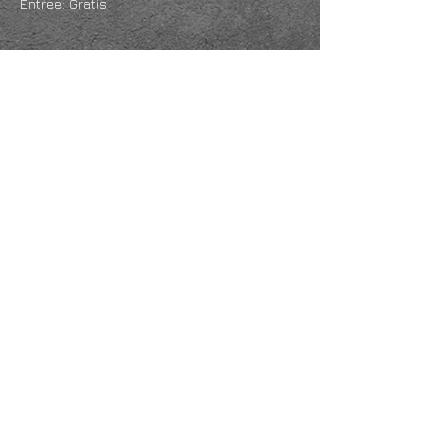
Entree: Gratis
Deel dit evenement
KVK
18061218
- RSIN
810331573
Post en bezoekadres: Kruisstraat 35 - 5014HS -
Tilburg
Algemene voorwaarden & Policy
Privacy
Huis- en spelregels
Auteursrechten op foto- en filmwerk
Governance Code of Cultuur