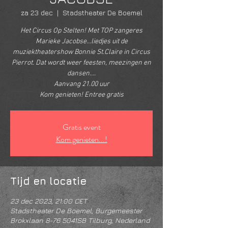
za 23 dec
  |  
Stadstheater De Boemel
Het Circus Op Stelten! Met TOP zangeres
Marieke Jacobse…liedjes uit de
muziektheatershow Bonnie St.Claire in Circus
Pierrot. Dat wordt weer feesten, meezingen en
dansen….
Aanvang 21.00 uur
Kom genieten! Entree gratis
Gratis event
Kom genieten...!
Tijd en locatie
23 dec 2023, 21:00 CET
Stadstheater De Boemel, Burgemeester
Brokxlaan 8-76 5041SB Tilburg, Nederland