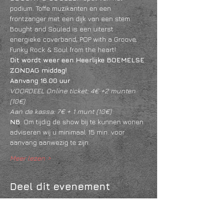
podium. Toffe muzikanten en een 
frontzanger met een dijk van een stem. 
Bought and Souled is een uiterst 
energieke coverband, POP with a Groove, 
Funky Rock & Soul from the heart!
Dit wordt weer een Heerlijke BOEMELSE 
ZONDAG middag!
Aanvang 16.00 uur
VOORDEEL Online ticket: 4€ +2 munten 
(10€) 
Aan de kassa: 7€ + 1 munt (10€)
NB
: Om tijdig de show bij te kunnen wonen 
adviseren wij u minimaal 15 min. voor 
aanvang aanwezig te zijn.
Meer lezen >
Deel dit evenement