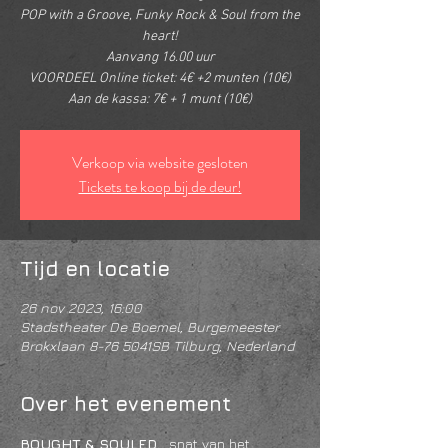
POP with a Groove, Funky Rock & Soul from the
heart!
Aanvang 16.00 uur
VOORDEEL Online ticket: 4€ +2 munten (10€)
Aan de kassa: 7€ + 1 munt (10€)
Verkoop via website gesloten
Tickets te koop bij de deur!
Tijd en locatie
26 nov 2023, 16:00
Stadstheater De Boemel, Burgemeester
Brokxlaan 8-76 5041SB Tilburg, Nederland
Over het evenement
BOUGHT & SOULED.
...spat van het 