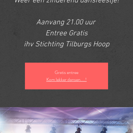
Wéér een zinderend dansfeestje!
Aanvang 21.00 uur
Entree Gratis
ihv Stichting Tilburgs Hoop
Gratis entree
Kom lekker dansen....!