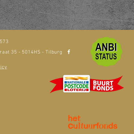
t
1573
raat 35 - 5014HS - Tilburg
icy