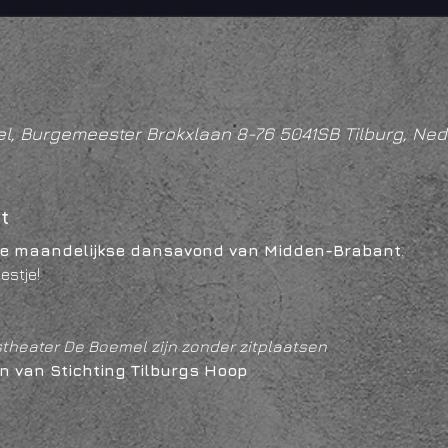
l, Burgemeester Brokxlaan 8-76 5041SB Tilburg, Ned
t
te maandelijkse dansavond van Midden-Brabant
. 
estje!
stheater De Boemel zijn zonder zitplaatsen
n van Stichting Tilburgs Hoop