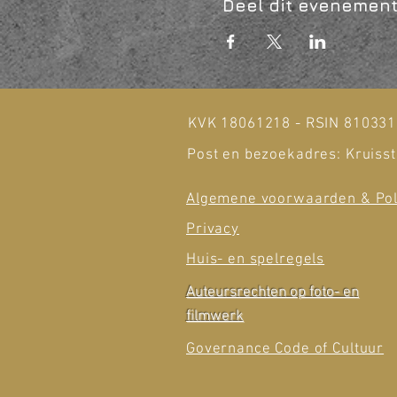
Deel dit evenemen
KVK 18061218 - RSIN 81033
Post en bezoekadres: Kruisst
Algemene voorwaarden & Pol
Privacy
Huis- en spelregels
Auteursrechten op foto- en
filmwerk
Governance Code of Cultuur