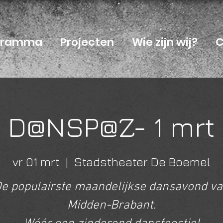
ogramma
Projecten
Wie zijn wij?
C
D@NSP@Z- 1 mrt
vr 01 mrt
  |  
Stadstheater De Boemel
e populairste maandelijkse dansavond v
Midden-Brabant.