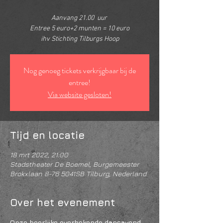
Aanvang 21.00 uur
Entree 5 euro+2 munten = 10 euro
ihv Stichting Tilburgs Hoop
Nog genoeg tickets verkrijgbaar bij de
entree!
Via website gesloten!
Tijd en locatie
18 mrt 2022, 21:00
Stadstheater De Boemel, Burgemeester
Brokxlaan 8-76 5041SB Tilburg, Nederland
Over het evenement
Onze heerlijke overbekende dansavond 