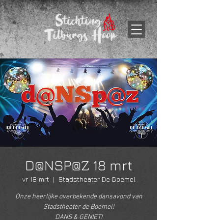
D@NSP@Z 18 mrt
vr 18 mrt
  |  
Stadstheater De Boemel
Onze heerlijke overbekende dansavond van
Stadstheater de Boemel!
DANS & GENIET!