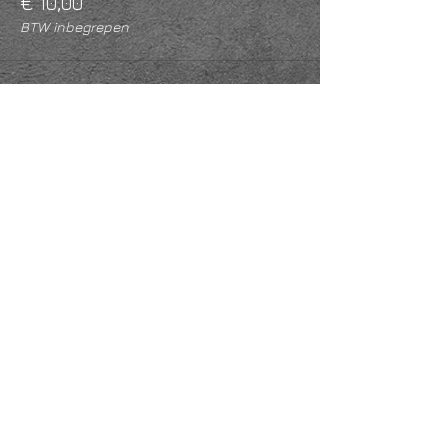
€ 10,00
BTW inbegrepen
Deel dit evenement
KVK
18061218
- RSIN
810331573
Post en bezoekadres: Kruisstraat 35 - 5014HS -
Tilburg
Algemene voorwaarden & Policy
Privacy
Huis- en spelregels
Auteursrechten op foto- en filmwerk