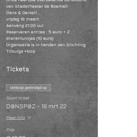
van Stadstheater de Boemel!
Dans & Geniet!....
vrijdag 18 maart
Aanvang 21.00 uur
Reserveren entree : 5 euro + 2 
drankmuntjes (10 euro)
Organisatie is in handen van Stichting 
Tilburgs Hoop
Tickets
Verkoop geëindigd op
Soort ticket
D@NSP@Z - 18 mrt 22
Meer info
Prijs