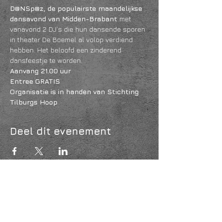
D@NSp@z, de populairste maandelijkse 
dansavond van Midden-Brabant 
met 
vanavond 2 DJ’s die hun dansende sporen 
in theater De Boemel al volop verdiend 
hebben. Het beloofd een zinderend 
dansfeestje te worden.
Aanvang 21.00 uur
Entree GRATIS 
Organisatie is in handen van Stichting 
Tilburgs Hoop
Deel dit evenement
KVK
18061218
- RSIN
810331573
Post en bezoekadres: Kruisstraat 35 - 5014HS -
Tilburg