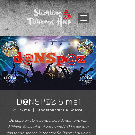
D@NSP@Z 5 mei
vr 05 mei
  |  
Stadstheater De Boemel
De populairste maandelijkse dansavond van
Midden-Brabant met vanavond 2 DJ’s die hun
dansende sporen in theater De Boemel al volop