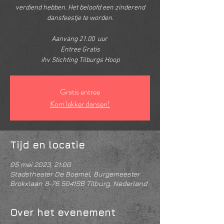
verdiend hebben. Het beloofd een zinderend
dansfeestje te worden.
Aanvang 21.00 uur
Entree Gratis
ihv Stichting Tilburgs Hoop
Gratis entree
Kom lekker dansen!
Tijd en locatie
05 mei 2023, 21:00
Stadstheater De Boemel, Burgemeester
Brokxlaan 8-76 5041SB Tilburg, Nederland
Over het evenement