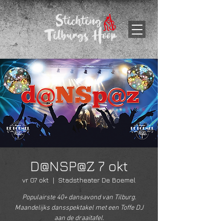
D@NSP@Z 7 okt
vr 07 okt
  |  
Stadstheater De Boemel
Populairste 40+ dansavond van Tilburg.
Maandelijks dansspektakel met een Toffe DJ
aan de draaitafel.