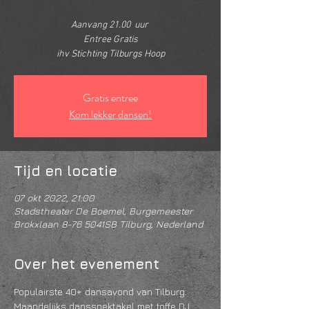
Aanvang 21.00 uur
Entree Gratis
ihv Stichting Tilburgs Hoop
Gratis entree
Kom lekker dansen!
Tijd en locatie
07 okt 2022, 21:00
Stadstheater De Boemel, Burgemeester
Brokxlaan 8-76 5041SB Tilburg, Nederland
Over het evenement
Populairste 40+ dansavond van Tilburg. 
Maandelijks dansspektakel met toffe DJ 