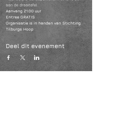
aan de draaitafel.
Aanvang 21.00 uur
Entree GRATIS 
Organisatie is in handen van Stichting 
Tilburgs Hoop
Deel dit evenement
KVK
18061218
- RSIN
810331573
Post en bezoekadres: Kruisstraat 35 - 5014HS -
Tilburg
Algemene voorwaarden & Policy
Privacy
Huis- en spelregels