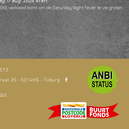
g 17 aug. 2024 start.
sco Stijl verkleed komt om de Saturday Night Fever te vergroten
t
1573
raat 35 - 5014HS - Tilburg
icy