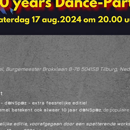
l, Burgemeester Brokxlaan 8-76 5041SB Tilburg, Ned
t
d@NSp@z - extra feestelijke editie!
oemel betekent ook alweer 10 jaar d@NSp@z
, de populair
elijke editie, voorafgegaan door een spetterende wor