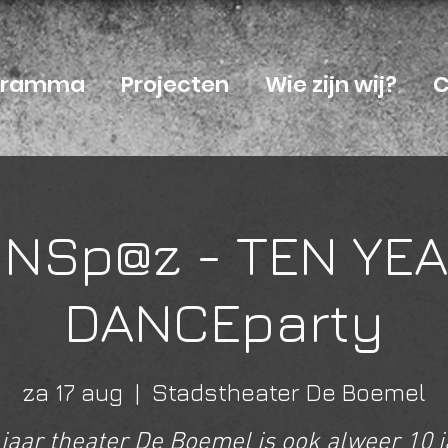
ogramma
Projecten
Wie zijn wij?
C
NSp@z - TEN YE
DANCEparty
za 17 aug
  |  
Stadstheater De Boemel
 jaar theater De Boemel is ook alweer 10 j