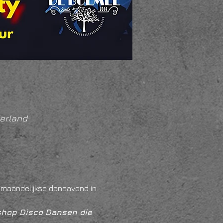
erland
e maandelijkse dansavond in 
kshop Disco Dansen die 