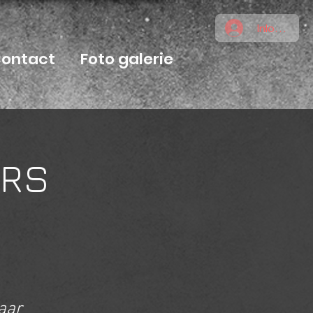
Inloggen
ontact
Foto galerie
ARS
aar