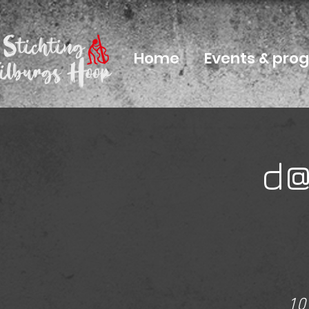
Home
Events & pr
d@
10