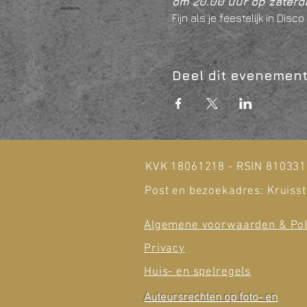
om 20.00 uur op zaterda
Fijn als je feestelijk in Di
Deel dit evenemen
KVK 18061218 - RSIN 81033
Post en bezoekadres: Kruisst
Algemene voorwaarden & Pol
Privacy
Huis- en spelregels
Auteursrechten op foto- en