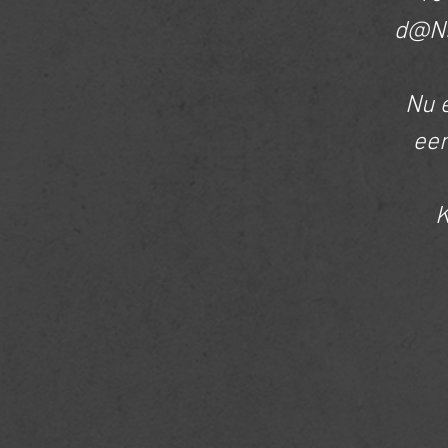
d@NS
Nu e
een
K