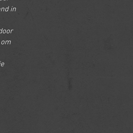
nd in
 door
e om
je