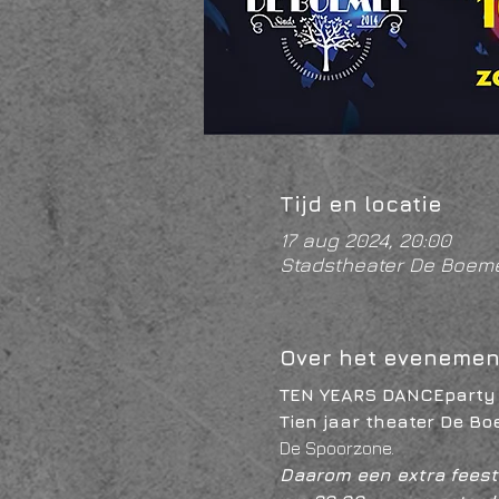
Tijd en locatie
17 aug 2024, 20:00
Stadstheater De Boeme
Over het evenemen
TEN YEARS DANCEparty - 
Tien jaar theater De B
De Spoorzone. 
Daarom een extra feest