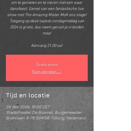
om te genieten en te vieren met een waar
dansfeest. Geniet van een fantastische live
show met The Amazing Mister MoK ons stage!
Toegang op deze laatste zondagmiddag van
2024 is gratis, dus neem gerust je vrienden
mee!
Aanvang 21.00 uur
Gratis event
Kom genieten...!
Tijd en locatie
29 dec 2024, 16:00 CET
Stadstheater De Boemel, Burgemeester
Brokxlaan 8-76 5041SB Tilburg, Nederland