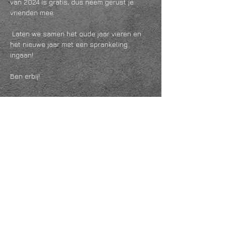
van 2024 is gratis, dus neem gerust je 
vrienden mee.
 Laten we samen het oude jaar vieren en 
het nieuwe jaar met een sprankeling 
ingaan!
Ben erbij!
Meer lezen >
Deel dit evenement
KVK
18061218
- RSIN
810331573
Post en bezoekadres: Kruisstraat 35 - 5014HS -
Tilburg