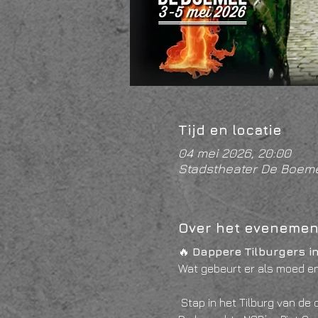
Tijd en locatie
04 mei 2026, 20:00
Stadstheater De Boeme
Over het evenemen
🔥 
Dappere Tilburgers in
Wat gebeurt er als moed en 
 Stap in het Tilburg van de