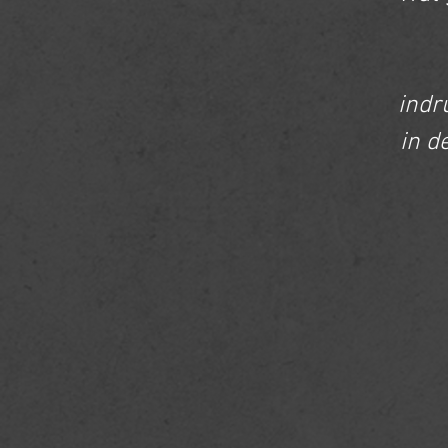
indr
in d