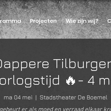
ogramma
Projecten
Wie zijn wij?
C
Dappere Tilburger
orlogstijd 🔥- 4 m
ma 04 mei
  |  
Stadstheater De Boemel
gebeurt er als moed en verraad elkaar kr