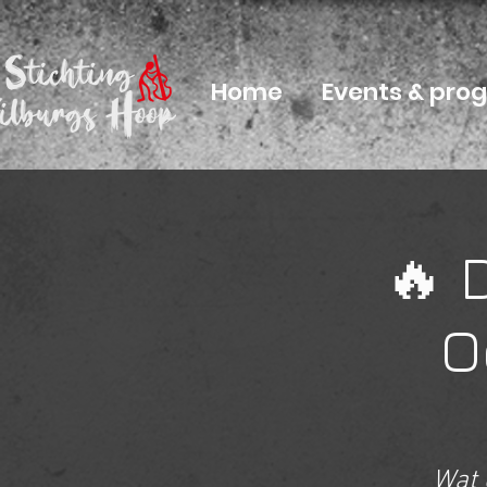
Home
Events & pr
🔥 
O
Wat 