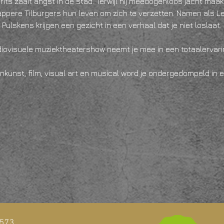
rits zaait angst in de stad. Terwijl hij meedogenloos jacht maa
ppere Tilburgers hun leven om zich te verzetten. Namen als Le
ulskens krijgen een gezicht in een verhaal dat je niet loslaat.
iovisuele muziektheatershow neemt je mee in een totaalervarin
t
1573