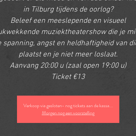
in Tilburg tijdens de oorlog?
Beleef een meeslepende en visueel
ukwekkende muziektheatershow die je m
e spanning, angst en heldhaftigheid van die
plaatst en je niet meer loslaat.
Aanvang 20:00 u (zaal open 19:00 u)
Ticket €13
Verkoop via gesloten- nog tickets aan de kassa...
Morgen nog een voorstelling