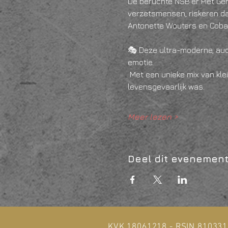
De beruchte NSB’er Piet Ger
verzetsmensen, riskeren da
Antonette Wouters en Coba P
🎭 Deze ultra-moderne, aud
emotie.
 Met een unieke mix van kleinkunst, film, visual art en musical word je ondergedompeld in een tijd waarin elke keuze 
levensgevaarlijk was.
Meer lezen >
Deel dit evenemen
KVK 18061218 - RSIN 81033