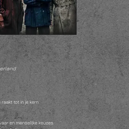
erland
aakt tot in je kern
evaar en menselijke keuzes.