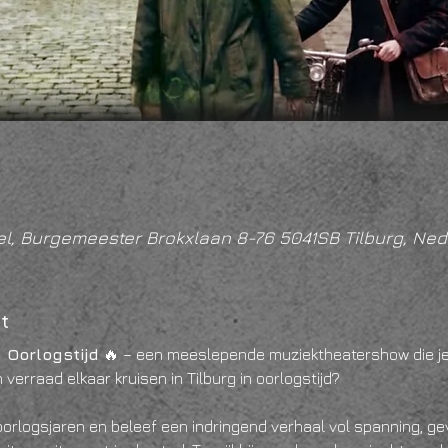
l, Burgemeester Brokxlaan 8-76 5041SB Tilburg, Ned
t
 Oorlogstijd
 🔥 – een meeslepende muziektheatershow die je r
verraad elkaar kruisen in Tilburg in oorlogstijd?
 oorlogsjaren en beleef een indringend verhaal vol spanning, g