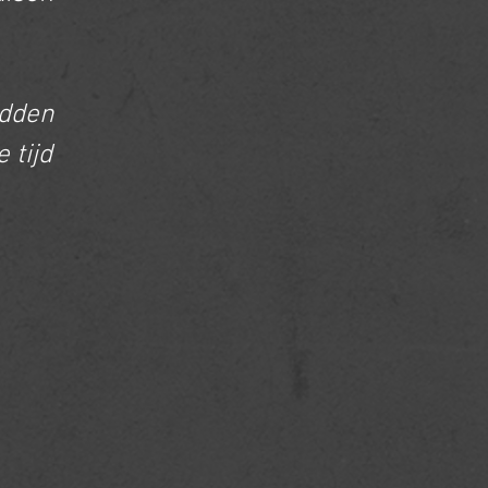
idden
 tijd