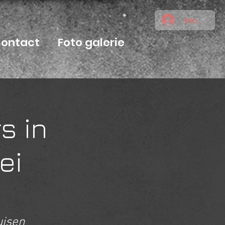
Inloggen
ontact
Foto galerie
s in
ei
uisen