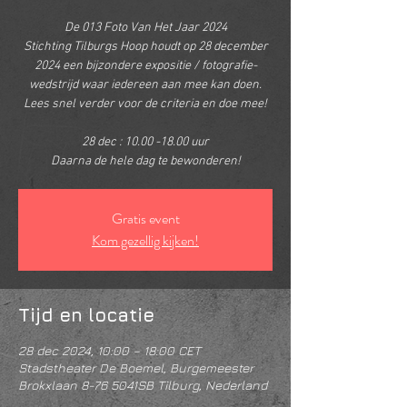
De 013 Foto Van Het Jaar 2024
Stichting Tilburgs Hoop houdt op 28 december
2024 een bijzondere expositie / fotografie-
wedstrijd waar iedereen aan mee kan doen.
Lees snel verder voor de criteria en doe mee!
28 dec : 10.00 -18.00 uur
Gratis event
Kom gezellig kijken!
Tijd en locatie
28 dec 2024, 10:00 – 18:00 CET
Stadstheater De Boemel, Burgemeester
Brokxlaan 8-76 5041SB Tilburg, Nederland