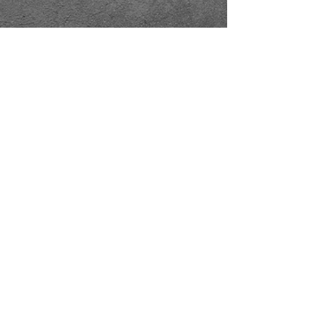
Deel dit evenement
KVK
18061218
- RSIN
810331573
Post en bezoekadres: Kruisstraat 35 - 5014HS -
Tilburg
Algemene voorwaarden & Policy
Privacy
Huis- en spelregels
Auteursrechten op foto- en filmwerk
Governance Code of Cultuur