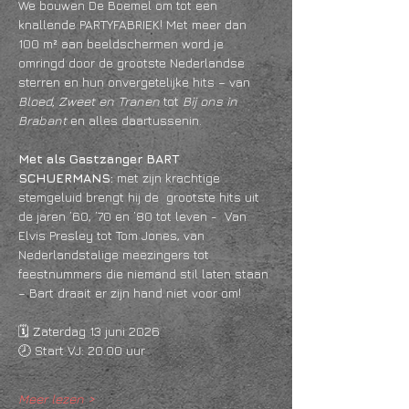
We bouwen De Boemel om tot een 
knallende PARTYFABRIEK! Met meer dan 
100 m² aan beeldschermen word je 
omringd door de grootste Nederlandse 
sterren en hun onvergetelijke hits – van 
Bloed, Zweet en Tranen
 tot 
Bij ons in 
Brabant
 en alles daartussenin.
Met als Gastzanger BART 
SCHUERMANS: 
met zijn krachtige 
stemgeluid brengt hij de  grootste hits uit 
de jaren ’60, ’70 en ’80 tot leven -  Van 
Elvis Presley tot Tom Jones, van 
Nederlandstalige meezingers tot 
feestnummers die niemand stil laten staan 
– Bart draait er zijn hand niet voor om!
🗓️ Zaterdag 13 juni 2026
🕗 Start VJ: 20.00 uur
Meer lezen >