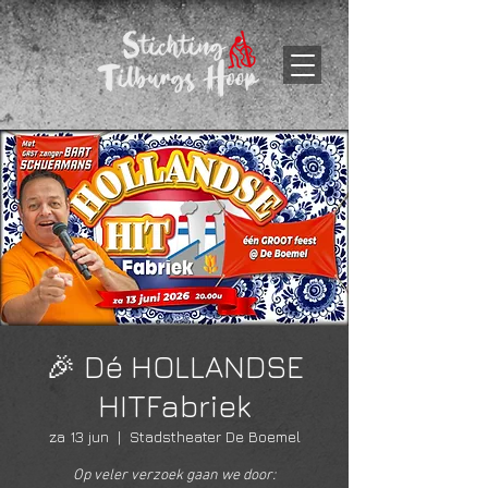
🎉 Dé HOLLANDSE
HITFabriek
za 13 jun
  |  
Stadstheater De Boemel
Op veler verzoek gaan we door: