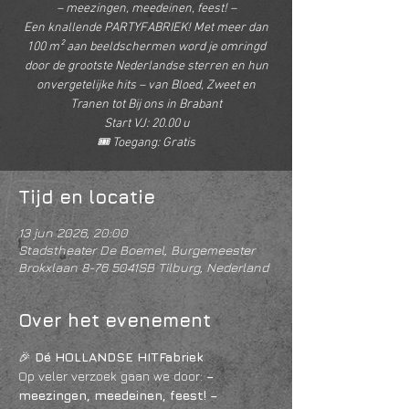
– meezingen, meedeinen, feest! –
Een knallende PARTYFABRIEK! Met meer dan
100 m² aan beeldschermen word je omringd
door de grootste Nederlandse sterren en hun
onvergetelijke hits – van Bloed, Zweet en
Tranen tot Bij ons in Brabant
Start VJ: 20.00 u
🎟️ Toegang: Gratis
Tijd en locatie
13 jun 2026, 20:00
Stadstheater De Boemel, Burgemeester
Brokxlaan 8-76 5041SB Tilburg, Nederland
Over het evenement
🎉 
Dé HOLLANDSE HITFabriek
Op veler verzoek gaan we door: 
– 
meezingen, meedeinen, feest!
–