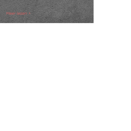
Meer lezen >
Deel dit evenement
KVK
18061218
- RSIN
810331573
Post en bezoekadres: Kruisstraat 35 - 5014HS -
Tilburg
Algemene voorwaarden & Policy
Privacy
Huis- en spelregels
Auteursrechten op foto- en filmwerk
Governance Code of Cultuur