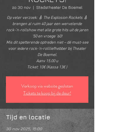
zo 30 nov
  |  
Stadstheater De Boemel
Op veler verzoek: 🎸 The Explosion Rockets 🎸
brengen al ruim 40 jaar een wervelende
rock-’n-rollshow met alle grote hits uit de jaren
’50 en vroege ’60!
Mis dit spetterende optreden niet – dé must-see
voor iedere rock-’n-rollliefhebber bij Theater
De Boemel.
Aanv 15.00 u
Ticket: 10€ (Kassa 13€ )
Verkoop via website gesloten
Tickets te koop bij de deur!
Tijd en locatie
30 nov 2025, 15:00