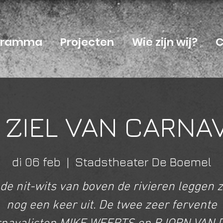
ogramma
Projecten
Wie zijn wij?
C
 ZIEL VAN CARNA
di 06 feb
  |  
Stadstheater De Boemel
de nit-wits van boven de rivieren leggen 
nog een keer uit. De twee zeer fervente