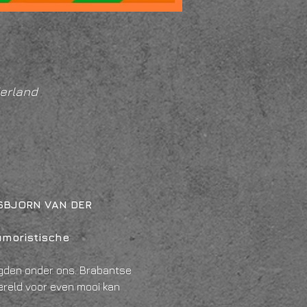
erland
S
BJORN VAN DER 
moristische 
gden onder ons. Brabantse 
ereld voor even mooi kan 