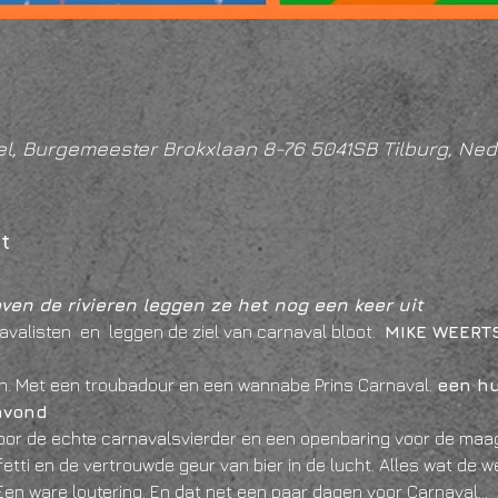
l, Burgemeester Brokxlaan 8-76 5041SB Tilburg, Ned
t
ven de rivieren leggen ze het nog een keer uit
avalisten 
 en 
 leggen de ziel van carnaval bloot.  
MIKE WEERT
n. Met een troubadour en een wannabe Prins Carnaval. 
een hu
avond 
oor de echte carnavalsvierder en een openbaring voor de maa
ti en de vertrouwde geur van bier in de lucht. Alles wat de w
 Een ware loutering. En dat net een paar dagen voor Carnaval…