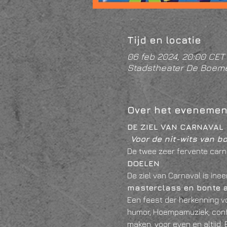
Tijd en locatie
06 feb 2024, 20:00 CET
Stadstheater De Boeme
Over het evenemen
DE ZIEL VAN CARNAVAL
. 
Voor de nit-wits van bo
De twee zeer fervente carn
DOELEN
De ziel van Carnaval is 
inee
masterclass en bonte 
Een feest der herkenning v
humor, Hoempamuziek, confet
maken, voor even en altijd.