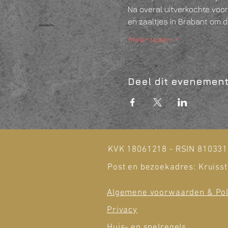
Na overal uitverkochte voor
en zaaltjes in Brabant om d
Meer lezen >
Deel dit evenemen
KVK 18061218 - RSIN 81033
Post en bezoekadres: Kruisst
Algemene voorwaarden & Pol
Privacy
Huis- en spelregels