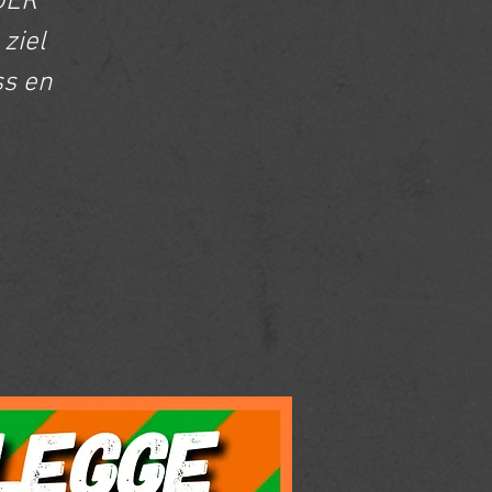
DER
ziel
ss en