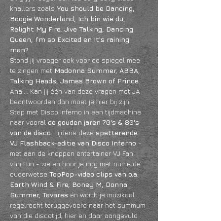
knallers zoals 
You should be Dancing, 
Boogie Wonderland, Ich bin wie du, 
Relight My Fire, Jive Talking, Dancing 
Queen, I’m so Excited en It’s raining 
man?
Stond jij vroeger ook voor de spiegel mee 
te zingen met 
Madonna Summer, ABBA, 
Talking Heads, James Brown of Prince
……
Aha…. Kan jij één van deze vragen met JA 
beantwoorden dan moet je hier bij zijn!
Stap met Disco Inferno in een tijdmachine 
naar vooral 
de gouden jaren 70's & 80's 
van de disco
. Tijdens deze 
spetterende 
VJ Flashback-editie van Disco Inferno
 - 
met aan de knoppen entertainer VJ Fan 
van Fun - zie en hoor je nog met name de 
ouderwetse 
TopPop-video clips van o.a. 
Earth Wind & Fire, Boney M, Donna 
Summer, Tavares 
én wordt je muzikaal 
regelrecht teruggevoerd naar het summum 
van die discotijd, hier en daar aangevuld 