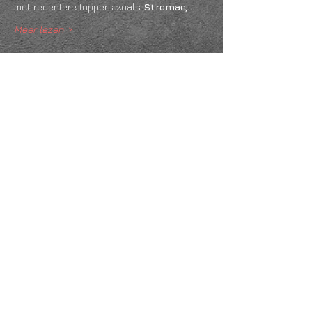
met recentere toppers zoals 
Stromae,…
Meer lezen >
Deel dit evenement
KVK
18061218
- RSIN
810331573
Post en bezoekadres: Kruisstraat 35 - 5014HS -
Tilburg
Algemene voorwaarden & Policy
Privacy
Huis- en spelregels
Auteursrechten op foto- en filmwerk
Governance Code of Cultuur