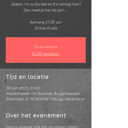
Queen, I’m so Excited en It’s raining man?
Dan moet je hier bij zijn!.....
Aanvang 21.00 uur
Entree Gratis
Gratis entree
KOM genieten!
Tijd en locatie
28 okt 2023, 21:00
Stadstheater De Boemel, Burgemeester
Brokxlaan 8-76 5041SB Tilburg, Nederland
Over het evenement
Ging jij vroeger ook los op groovy disco 