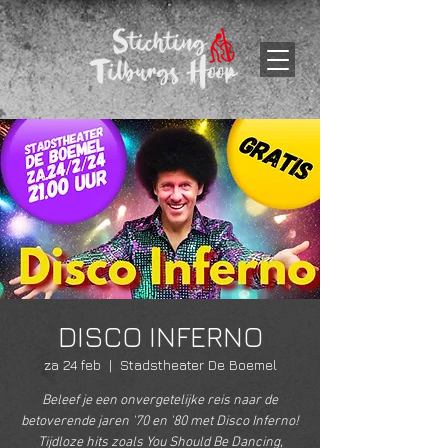
DISCO INFERNO
za 24 feb
  |  
Stadstheater De Boemel
Beleef je een onvergetelijke reis naar de
betoverende jaren '70 en '80 met Disco Inferno!
Tijdloze hits zoals You Should Be Dancing,