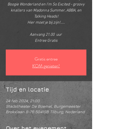
Boogie Wonderland en I’m So Excited - groovy
knallers van Madonna Summer, ABBA, en
Talking Heads!
Hier moet je bij zijn!.....
Aanvang 21.00 uur
Entree Gratis
Gratis entree
KOM genieten!
Tijd en locatie
24 feb 2024, 21:00
Stadstheater De Boemel, Burgemeester
Brokxlaan 8-76 5041SB Tilburg, Nederland
Over het evenement