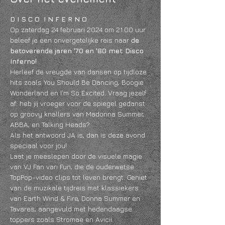
D I S C O  I N F E R N O
Op zaterdag 24 februari 2024 om 21.00 uur 
beleef je een onvergetelijke reis naar 
de 
betoverende jaren '70 en '80 met Disco 
Inferno! 
Herleef de vreugde van dansen op tijdloze 
hits zoals You Should Be Dancing, Boogie 
Wonderland en I’m So Excited. Vraag jezelf 
af: heb jij vroeger voor de spiegel gedanst 
op groovy knallers van Madonna Summer, 
ABBA, en Talking Heads? 
Als het antwoord JA is, dan is deze avond 
speciaal voor jou!
Laat je meeslepen door de visuele magie 
van VJ Fan van Fun, die de ouderwetse 
TopPop-video clips tot leven brengt. Geniet 
van de muzikale tijdreis met klassiekers 
van Earth Wind & Fire, Donna Summer en 
Tavares, aangevuld met hedendaagse 
toppers zoals Stromae en Avicii. 