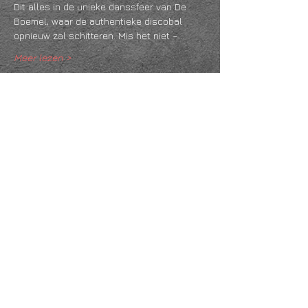
Dit alles in de unieke danssfeer van De 
Boemel, waar de authentieke discobal 
opnieuw zal schitteren. Mis het niet –…
Meer lezen >
Deel dit evenement
KVK
18061218
- RSIN
810331573
Post en bezoekadres: Kruisstraat 35 - 5014HS -
Tilburg
Algemene voorwaarden & Policy
Privacy
Huis- en spelregels
Auteursrechten op foto- en filmwerk