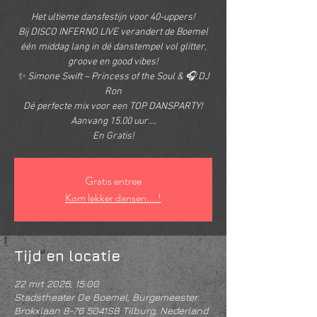
Het ultieme dansfestijn voor 40-uppers!
Bij DISCO INFERNO LIVE verandert de Boemel
één middag lang in dé danstempel vol glitter,
groove en good vibes!
✨ Simone Swift – Princess of the Soul & 🎧 DJ
Ron
Dé perfecte mix voor een TOP DANSPARTY!
Aanvang 15.00 uur….
En Gratis!
Gratis entree
Kom lekker dansen....!
Tijd en locatie
22 mrt 2026, 15:00
Stadstheater De Boemel, Burgemeester
Brokxlaan 8-76 5041SB Tilburg, Nederland