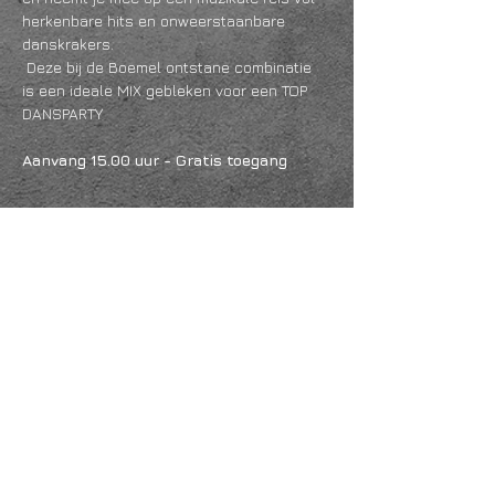
herkenbare hits en onweerstaanbare 
danskrakers.
 Deze bij de Boemel ontstane combinatie 
is een ideale MIX gebleken voor een TOP 
DANSPARTY
Aanvang 15.00 uur - Gratis toegang
Meer lezen >
Deel dit evenement
KVK
18061218
- RSIN
810331573
Post en bezoekadres: Kruisstraat 35 - 5014HS -
Tilburg