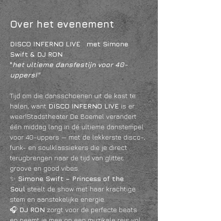
Over het evenement
DISCO INFERNO LIVE   met Simone 
Swift & DJ RON
"
het ultieme dansfestijn voor 40-
uppers!"
Tijd om die dansschoenen uit de kast te 
halen, want 
DISCO INFERNO LIVE
 is er 
weer!Stadstheater De Boemel verandert 
één middag lang in dé ultieme danstempel 
voor 40-uppers — met de lekkerste disco-, 
funk- en soulklassiekers die je direct 
terugbrengen naar de tijd van glitter, 
groove en good vibes.
✨
 Simone Swift – Princess of the 
Soul
 steelt de show met haar krachtige 
stem en aanstekelijke energie.
🎧 
DJ RON 
zorgt voor de perfecte beats 
en neemt je mee op een muzikale reis vol 