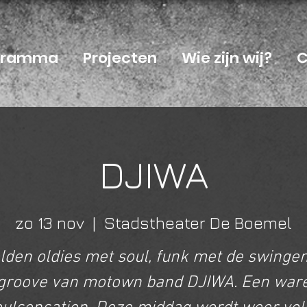
ogramma
Projecten
Wie zijn wij?
C
DJIWA
zo 13 nov
  |  
Stadstheater De Boemel
lden oldies met soul, funk met de swinge
groove van motown band DJIWA. Een war