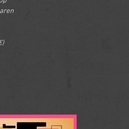
op
jaren
€)