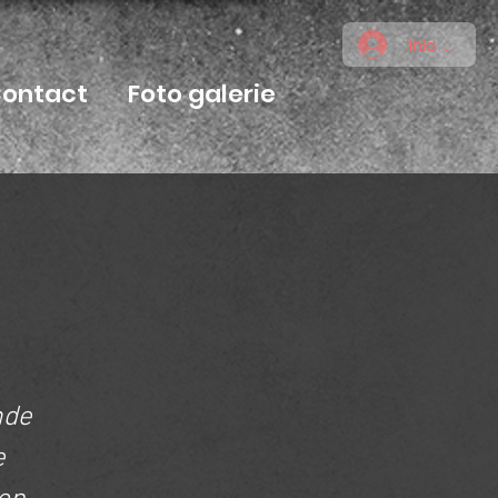
Inloggen
ontact
Foto galerie
nde
e