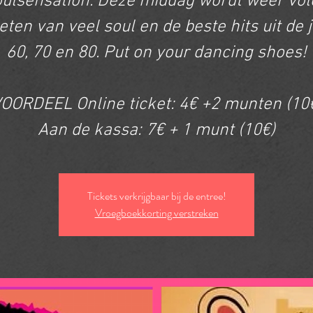
oulsensation. Deze middag wordt weer vol
eten van veel soul en de beste hits uit de 
60, 70 en 80. Put on your dancing shoes!
OORDEEL Online ticket: 4€ +2 munten (10
Tickets verkrijgbaar bij de entree!
Vroegboekkorting verstreken