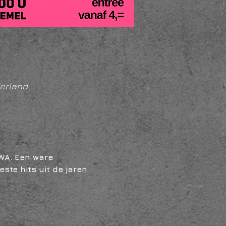
erland
WA. Een ware 
te hits uit de jaren 