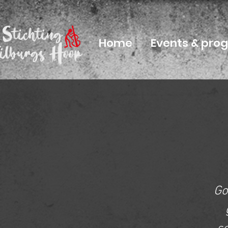
Home
Events & pr
Go