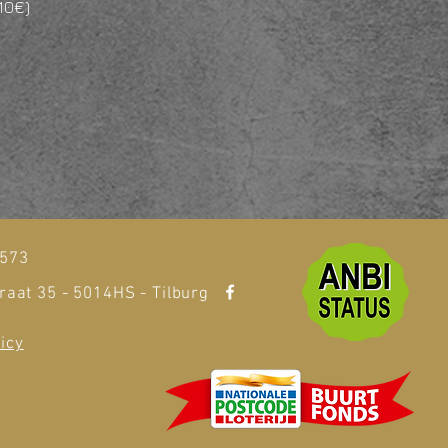
(10€)
t
1573
raat 35 - 5014HS - Tilburg
icy