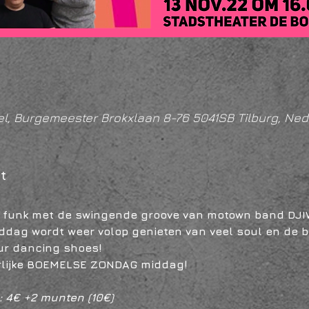
l, Burgemeester Brokxlaan 8-76 5041SB Tilburg, Ned
t
, funk met de swingende groove van motown band DJI
dag wordt weer volop genieten van veel soul en de bes
our dancing shoes!
erlijke BOEMELSE ZONDAG middag!
: 4€ +2 munten (10€)