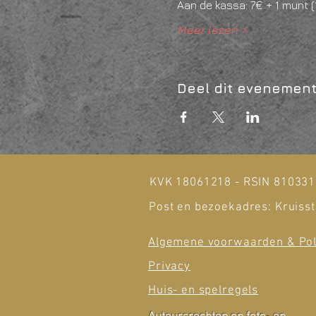
Aan de kassa: 7€ + 1 munt 
Meer lezen >
Deel dit evenemen
KVK 18061218 - RSIN 81033
Post en bezoekadres: Kruisst
Algemene voorwaarden & Pol
Privacy
Huis- en spelregels