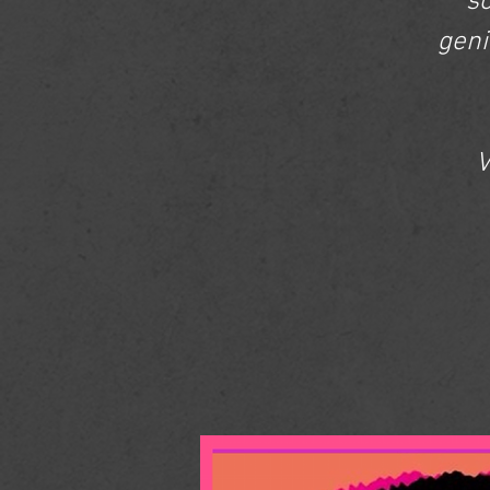
s
geni
V