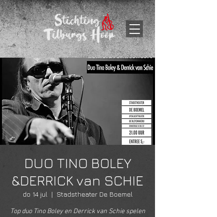
DUO TINO BOLEY
&DERRICK van SCHIE
do 14 jul
  |  
Stadstheater De Boemel
Top duo Tino Boley en Derrick van Schie spelen