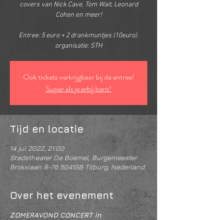
covers van Nick Cave, Tom Wait, Leonard
Cohen en meer!
Entree: 5 euro + 2 drankmuntjes (10euro).
organisatie: STH
Ook tickets verkrijgbaar bij de entree!
Super als je erbij bent!
Tijd en locatie
14 jul 2022, 21:00
Stadstheater De Boemel, Burgemeester
Brokxlaan 8-76 5041SB Tilburg, Nederland
Over het evenement
ZOMERAVOND CONCERT in 