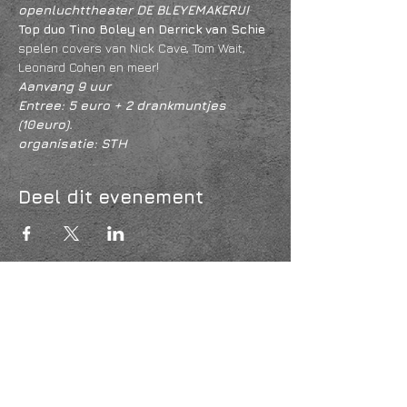
openluchttheater DE BLEYEMAKERIJ!
Top duo Tino Boley en Derrick van Schie
spelen covers van Nick Cave, Tom Wait, 
Leonard Cohen en meer!
Aanvang 9 uur
Entree: 5 euro + 2 drankmuntjes 
(10euro).
organisatie: STH
Deel dit evenement
KVK
18061218
- RSIN
810331573
Post en bezoekadres: Kruisstraat 35 - 5014HS -
Tilburg
Algemene voorwaarden & Policy
Privacy