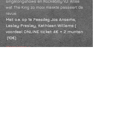
singalongshows en Rockabilly VJ. Alles 
wat The King zo mooi maakte passeert de 
revue.
Met o.a. op 1e Paasdag Jos Ansems, 
Lesley Presley, Kathleen Willems ( 
voordeel ONLINE ticket 4€ + 2 munten 
 (10€)
Meer lezen >
Deel dit evenement
KVK
18061218
- RSIN
810331573
Post en bezoekadres: Kruisstraat 35 - 5014HS -
Tilburg
Algemene voorwaarden & Policy
Privacy