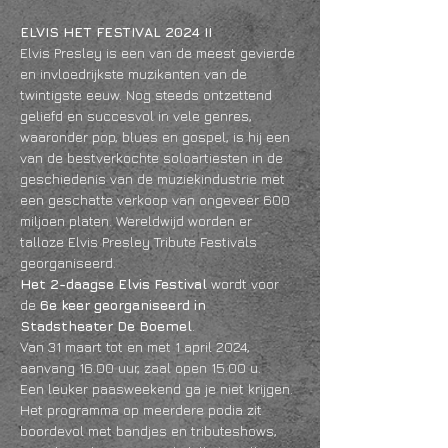
ELVIS HET FESTIVAL 2024 II
Elvis Presley is een van de meest gevierde 
en invloedrijkste muzikanten van de 
twintigste eeuw. Nog steeds ontzettend 
geliefd en succesvol in vele genres, 
waaronder pop, blues en gospel, is hij een 
van de bestverkochte soloartiesten in de 
geschiedenis van de muziekindustrie met 
een geschatte verkoop van ongeveer 600 
miljoen platen. Wereldwijd worden er 
talloze Elvis Presley Tribute Festivals 
georganiseerd. 
Het 2-daagse Elvis Festival
 wordt voor 
de
 6e keer georganiseerd in 
Stadstheater De Boemel
. 
Van 31 maart tot en met 1 april 2024, 
aanvang 16.00 uur, zaal open 15.00 u. 
Een leuker paasweekend ga je niet krijgen. 
Het programma op meerdere podia zit 
boordevol met bandjes en tributeshows, 