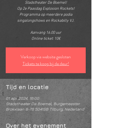
Stadstheater De Boemel!
Op 2e Paasdag Explosion Rockets!
Programma op meerdere podia
singalongshows en Rockabilly VJ.
Aanvang 16.00 uur
Online ticket: 10€
Verkoop via website gesloten
Tickets te koop bij de deur!
Tijd en locatie
01 apr 2024, 16:00
Stadstheater De Boemel, Burgemeester
Brokxlaan 8-76 5041SB Tilburg, Nederland
Over het evenement