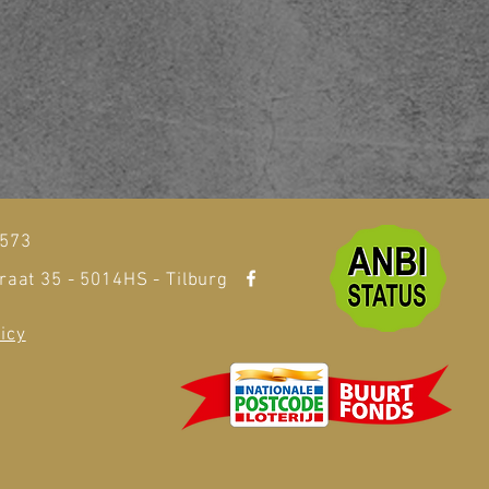
t
1573
raat 35 - 5014HS - Tilburg
icy