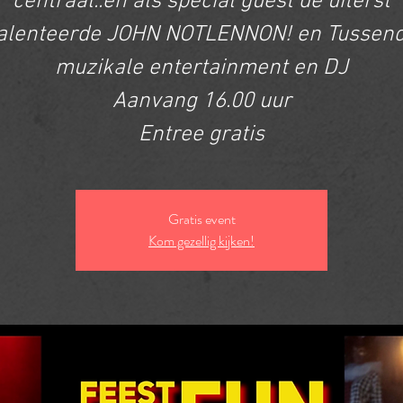
centraal..en als special guest de uiterst
alenteerde JOHN NOTLENNON! en Tussen
muzikale entertainment en DJ
Aanvang 16.00 uur
Entree gratis
Gratis event
Kom gezellig kijken!