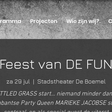
ogramma
Projecten
Wie zijn wij?
C
Feest van DE FU
za 29 jul
  |  
Stadstheater De Boemel
TTLED GRASS start… niemand minder dan
abantse Party Queen MARIEKE JACOBSE st