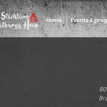
Home
Events & pr
BO
Br