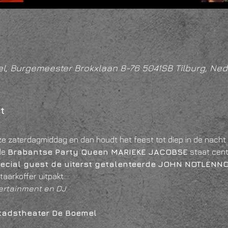
l, Burgemeester Brokxlaan 8-76 5041SB Tilburg, Ned
t
ze zaterdagmiddag en dan houdt het feest tot diep in de nacht 
e 
Brabantse Party Queen MARIEKE JACOBSE
 staat cent
pecial guest de uiterst getalenteerde JOHN NOTLENN
gitaarkoffer uitpakt…. 
ertainment en DJ
 Stadstheater De Boemel