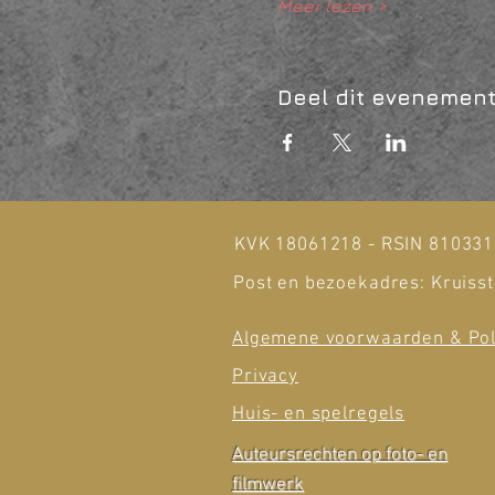
Meer lezen >
Deel dit evenemen
KVK 18061218 - RSIN 81033
Post en bezoekadres: Kruisst
Algemene voorwaarden & Pol
Privacy
Huis- en spelregels
Auteursrechten op foto- en
filmwerk