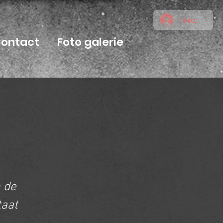
Inloggen
ontact
Foto galerie
N
 de
aat