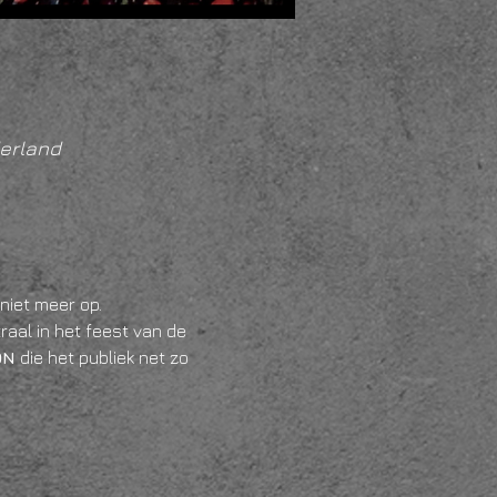
erland
niet meer op. 
raal in het feest van de 
ON
 die het publiek net zo 