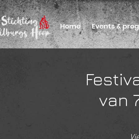
Home
Events & pr
Festiv
van 7
Vi