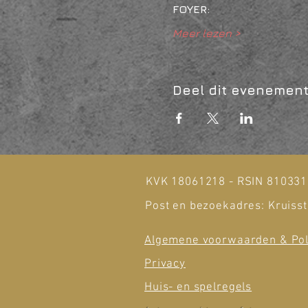
FOYER:
Meer lezen >
Deel dit evenemen
KVK 18061218 - RSIN 81033
Post en bezoekadres: Kruisst
Algemene voorwaarden & Pol
Privacy
Huis- en spelregels