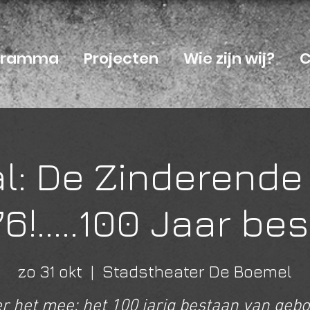
ogramma
Projecten
Wie zijn wij?
C
al: De Zinderend
6!.....100 Jaar be
zo 31 okt
  |  
Stadstheater De Boemel
er het mee: het 100 jarig bestaan van geb