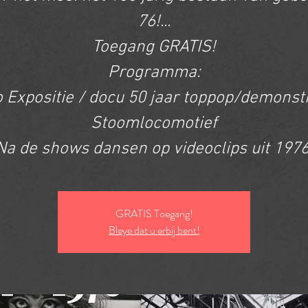
76!...
Toegang GRATIS!
Programma:
 Expositie / docu 50 jaar toppop/demonst
Stoomlocomotief
Na de shows dansen op videoclips uit 1976
GRATIS Toegang!
Bleye dat u erbij bent!