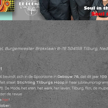
l, Burgemeester Brokxlaan 8-76 5041SB Tilburg, Ned
t
l
 bevindt zich in de Spoorzone in 
Gebouw 76
, dat dit jaar 
100 
feit staat
 Stichting Tilburgs Hoop
 in haar jubileumprogram
1976. De Mode, het eten, het werk, het leven, Tilburg, film, de mu
pzet de revue.
a 
hier
!
tober: