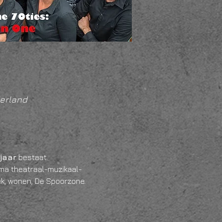
erland
jaar
 bestaat. 
ma theatraal-muzikaal-
ziek, wonen, De Spoorzone.