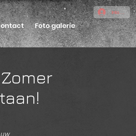
Inloggen
ontact
Foto galerie
e Zomer
staan!
ouw