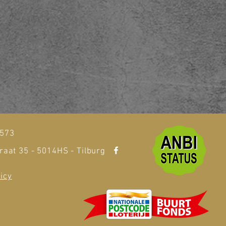
t
1573
raat 35 - 5014HS - Tilburg
icy