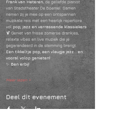
Frank van Heteren
, de geliefde pianist 
van Stadstheater De Boemel. Samen 
nemen zij je mee op een ontspannen 
muzikale reis met een heerlijk repertoire 
vol 
pop, jazz en verrassende klassiekers
.
🍹 Geniet van frisse zomerse drankjes, 
relaxte vibes en live muziek die je 
gegarandeerd in de stemming brengt.
Een tikkeltje pop, een vleugje jazz… en 
vooral volop genieten!
✨ 
Ben erbij!
Meer lezen >
Deel dit evenement
KVK
18061218
- RSIN
810331573