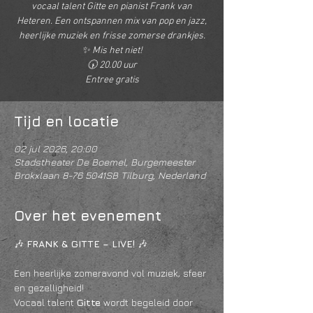
vocaal talent Gitte en pianist Frank van
Heteren. Een ontspannen mix van pop en jazz,
heerlijke muziek en frisse zomerse drankjes.
✨ Mis het niet!
🕠 20.00 uur
Entree gratis
Tijd en locatie
02 jul 2026, 20:00
Stadstheater De Boemel, Burgemeester
Brokxlaan 8-76 5041SB Tilburg, Nederland
Over het evenement
🎶 
FRANK & GITTE – LIVE!
 🎶
Een heerlijke zomeravond vol muziek, sfeer 
en gezelligheid!
Vocaal talent 
Gitte
 wordt begeleid door 