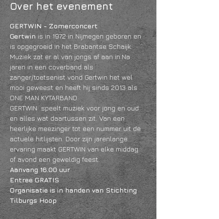
Over het evenement
GERTWIN - Zomerconcert 
Gertwin
 is in 1972 in Nijmegen geboren en 
is opgegroeid in het Brabantse Schaijk. 
Muziek zat er al van jongs af aan in.Na 
jaren in een coverband als 
zanger/toetsenist vond Gertwin het wel 
mooi geweest en heeft hij sinds 2013 als 
ONE MAN KYTARBAND. 
GERTWIN  speelt muziek voor jong en oud 
en alles wat daartussen zit. Van een 
heerlijke meezinger tot een nummer uit de 
actuele hitlijsten. Door zijn jarenlange 
ervaring maakt GERTWIN van elke middag 
of avond een geweldig feest.
Aanvang 16.00 uur
Entree GRATIS 
Organisatie is in handen van Stichting 
Tilburgs Hoop