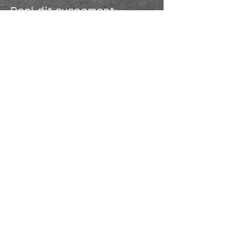
Deel dit evenement
KVK
18061218
- RSIN
810331573
Post en bezoekadres: Kruisstraat 35 - 5014HS -
Tilburg
Algemene voorwaarden & Policy
Privacy
Huis- en spelregels
Auteursrechten op foto- en filmwerk
Governance Code of Cultuur