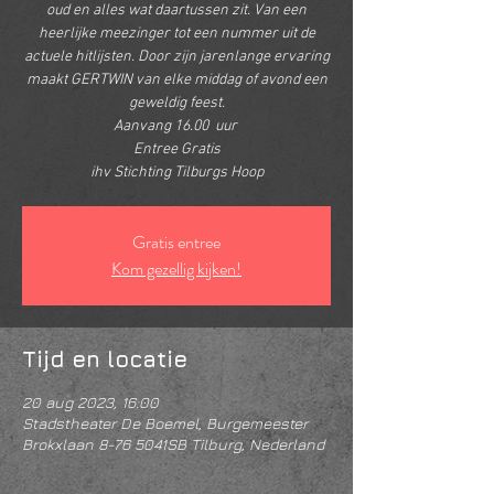
oud en alles wat daartussen zit. Van een
heerlijke meezinger tot een nummer uit de
actuele hitlijsten. Door zijn jarenlange ervaring
maakt GERTWIN van elke middag of avond een
geweldig feest.
Aanvang 16.00 uur
Entree Gratis
ihv Stichting Tilburgs Hoop
Gratis entree
Kom gezellig kijken!
Tijd en locatie
20 aug 2023, 16:00
Stadstheater De Boemel, Burgemeester
Brokxlaan 8-76 5041SB Tilburg, Nederland