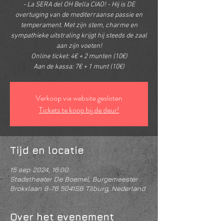
- La SERA del OH Bella CIAO! - Hij is DE
overtuiging van de mediterraanse passie en
temperament. Met zijn stem, charme en
sympathieke uitstraling krijgt hij steeds de zaal
aan zijn voeten!
Online ticket: 4€ + 2 munten (10€)
Aan de kassa: 7€ + 1 munt (10€)
Verkoop via website gesloten
Tickets te koop bij de deur!
Tijd en locatie
15 sep 2024, 16:00
Stadstheater De Boemel, Burgemeester
Brokxlaan 8-76 5041SB Tilburg, Nederland
Over het evenement