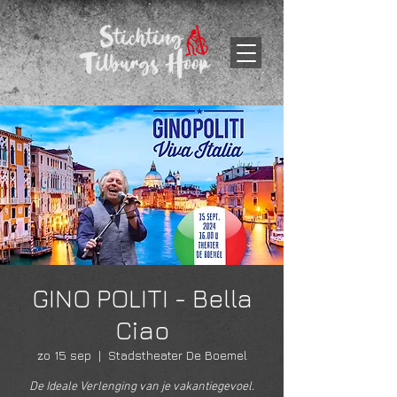
GINO POLITI - Bella
Ciao
zo 15 sep
  |  
Stadstheater De Boemel
De Ideale Verlenging van je vakantiegevoel.