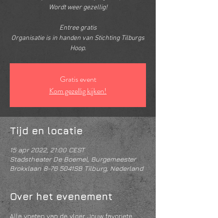
Wordt weer gezellig!
Entree gratis
Organisatie is in handen van Stichting Tilburgs
Hoop.
Gratis event
Kom gezellig kijken!
Tijd en locatie
15 apr 2022, 21:00 CEST
Stadstheater De Boemel, Burgemeester
Brokxlaan 8-76 5041SB Tilburg, Nederland
Over het evenement
Alle voeten van de vloer. Jouw favoriete 