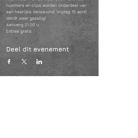
nummers en clips worden onderdeel van 
een heerlijke dansavond. Vrijdag 15 april! 
Wordt weer gezellig!
Aanvang 21.00 u
Entree gratis 
Deel dit evenement
KVK
18061218
- RSIN
810331573
Post en bezoekadres: Kruisstraat 35 - 5014HS -
Tilburg
Algemene voorwaarden & Policy
Privacy
Huis- en spelregels