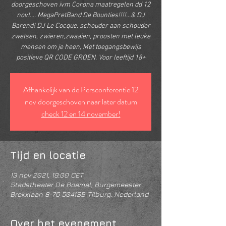
doorgeschoven ivm Corona maatregelen dd 12
nov!.... MegaPretBand De Bounties!!!!...& DJ
Barend! DJ Le Cocque. schouder aan schouder
zwetsen, zwieren,zwaaien, proosten met leuke
mensen om je heen, Met toegangsbewijs
positieve QR CODE GROEN. Voor leeftijd 18+
Afhankelijk van de Persconferentie 12
nov doorgeschoven naar later datum
check 12 en 14 november!
Tijd en locatie
13 nov 2021, 19:00 CET
Stadstheater De Boemel, Burgemeester
Brokxlaan 8-76 5041SB Tilburg, Nederland
Over het evenement