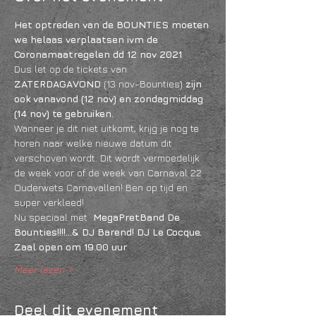
Het optreden van de BOUNTIES moeten 
we helaas verplaatsen ivm de 
Coronamaatregelen dd 12 nov 2021
Dus let op:de tickets van
ZATERDAGAVOND
 (13 nov-Bounties) 
zijn 
ook
vanavond (12 nov) en zondagmiddag 
(14 nov) te gebruiken.
Wanneer je dit niet uitkomt, krijg je nog te 
horen naar welke nieuwe datum dit 
verschoven wordt. Dit wordt vermoedelijk 
de week voor of de week van Carnaval 22
Ouderwets Carnavallen! Ben op tijd en 
super verkleed!
Nu speciaal met  
MegaPretBand De 
Bounties!!!!...& DJ Barend! DJ Le Cocque.
Zaal open om 19.00 uur
Meer lezen >
Deel dit evenement