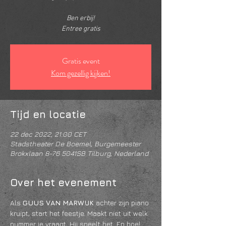
Ben erbij!
Entree gratis
Gratis event
Kom gezellig kijken!
Tijd en locatie
22 dec 2022, 21:00 CET
Stadstheater De Boemel, Burgemeester
Brokxlaan 8-76 5041SB Tilburg, Nederland
Over het evenement
Als 
GUUS VAN MARWIJK
 achter zijn piano 
kruipt, start het feestje. Maakt niet uit welk 
nummer je vraagt. Hij speelt het. En hoe!