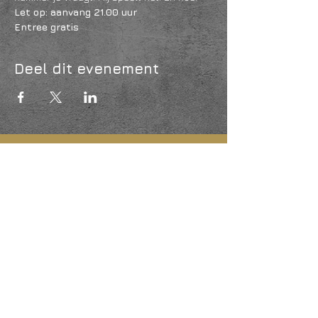
Let op: aanvang 21.00 uur
Entree gratis 
Deel dit evenement
KVK
18061218
- RSIN
810331573
Post en bezoekadres: Kruisstraat 35 - 5014HS -
Tilburg
Algemene voorwaarden & Policy
Privacy
Huis- en spelregels
Auteursrechten op foto- en filmwerk
Governance Code of Cultuur