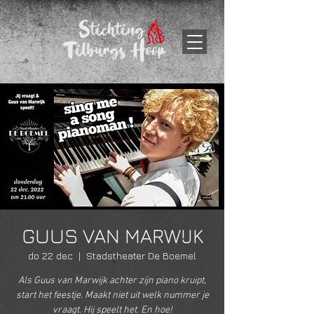
GUUS VAN MARWIJK
do 22 dec
  |  
Stadstheater De Boemel
Als Guus van Marwijk achter zijn piano kruipt,
start het feestje. Maakt niet uit welk nummer je
vraagt. Hij speelt het. En hoe!