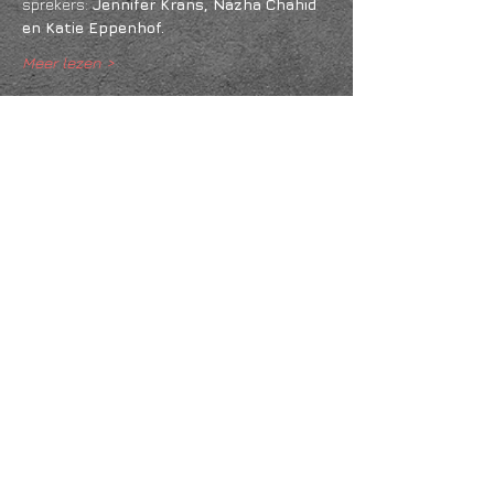
sprekers: 
Jennifer Krans, Nazha Chahid 
en Katie Eppenhof. 
Meer lezen >
Deel dit evenement
KVK
18061218
- RSIN
810331573
Post en bezoekadres: Kruisstraat 35 - 5014HS -
Tilburg
Algemene voorwaarden & Policy
Privacy
Huis- en spelregels
Auteursrechten op foto- en filmwerk