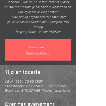
De Boemel, waarin we samen met het publiek
het thema mentale gezondheid in Nederland en
Tilburg onder de loep nemen!
PvdA Tilburg organiseert dit samen met
politieke partijen GroenLinks Tilburg en ONS
Tilburg
Toegang Gratis - inloop 19.30 uur
Gratis event
Kom genieten...!
Tijd en locatie
08 okt 2024, 20:00 CEST
Stadstheater De Boemel, Burgemeester
Brokxlaan 8-76 5041SB Tilburg, Nederland
Over het evenement