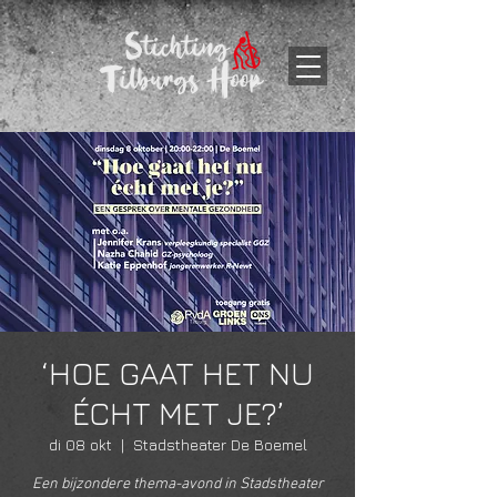
‘HOE GAAT HET NU
ÉCHT MET JE?’
di 08 okt
  |  
Stadstheater De Boemel
Een bijzondere thema-avond in Stadstheater