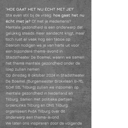
‘HOE GAAT HET NU ÉCHT MET JE?’
Sta even stil bij de vraag: 
hoe gaat het nu 
écht met je?
 Of met je medemens? 
Mentale gezondheid is een onderwerp dat 
gelukkig steeds meer aandacht krijgt, maar 
toch rust er vaak nog een taboe op. 
Daarom nodigen we je van harte uit voor 
een bijzondere thema-avond in 
Stadstheater De Boemel, waarin we samen 
het thema mentale gezondheid onder de 
loep zullen nemen.
Op dinsdag 8 oktober 2024 in Stadstheater 
De Boemel (Burgemeester Brokxlaan 8-76, 
5041 SB, Tilburg) zullen we inzoomen op 
mentale gezondheid in Nederland en 
Tilburg. Samen met politieke partijen 
GroenLinks Tilburg en ONS Tilburg 
organiseert PvdA Tilburg over dit 
onderwerp een thema-avond.
We laten ons inspireren door de volgende 