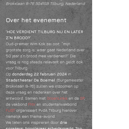
Brokxlaan 8-76 5041SB Tilburg, Nederland
Over het evenement
‘HOE VERDIENT TILBURG NU EN LATER 
Z’N BROOD?’
Oud-premier Wim Kok zei ooit: “mijn 
grootste zorg is: waar gaat Nederland over 
50 jaar z’n brood mee verdienen?” Die 
vraag is nog steeds relevant en geldt ook 
voor Tilburg.
Op 
donderdag
22 februari 2024 
in
Stadstheater De Boemel 
(Burgemeester 
Brokxlaan 8-76) zullen we inzoomen op 
deze vraag en nadenken over het 
antwoord. Samen met 
GroenLinks
 en de 
SP
, 
de vakbond 
FNV
 en studentenvakbond 
FUST
 organiseert PvdA Tilburg hierover 
namelijk een thema-avond.
We laten ons inspireren door 
drie 
sprekers: hoogleraar arbeidsmarkt Ton 