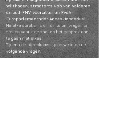
Wilthagen, straatarts Rob van Valderen 
en oud-FNV-voorzitter en PvdA-
Europarlementariër Agnes Jongerius!
Na elke spreker is er ruimte om vragen te 
stellen vanuit de zaal en het gesprek aan 
te gaan met elkaar. 
Tijdens de bijeenkomst gaan we in op de
volgende vragen:
Meer lezen >
Deel dit evenement
KVK
18061218
- RSIN
810331573
Post en bezoekadres: Kruisstraat 35 - 5014HS -
Tilburg