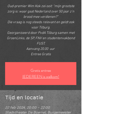
Oud-premier Wim Kok zei ooit: “mijn grootste
zorg is: waar gaat Nederland over 50 jaar z’n
brood mee verdienen?”
Die vraag is nog steeds relevant en geldt ook
voor Tilburg.
Georganiseerd door PvdA Tilburg samen met
GroenLinks, de SP, FNV en studentenvakbond
FUST.
Aanvang 20.00 uur
Entree Gratis
Gratis entree
IEDEREEN is welkom!
Tijd en locatie
22 feb 2024, 20:00 – 22:00
Stadstheater De Boemel, Burgemeester