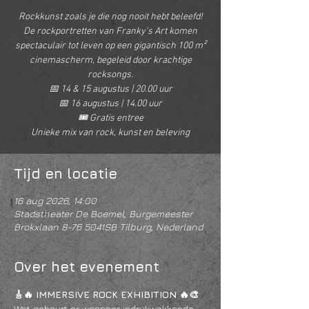
Rockkunst zoals je die nog nooit hebt beleefd!
De rockportretten van Franky's Art komen
spectaculair tot leven op een gigantisch 100 m²
cinemascherm, begeleid door krachtige
rocksongs.
📅 14 & 15 augustus | 20.00 uur
📅 16 augustus | 14.00 uur
🎟️ Gratis entree
Unieke mix van rock, kunst en beleving
Tijd en locatie
16 aug 2026, 14:00
Stadstheater De Boemel, Burgemeester
Brokxlaan 8-76 5041SB Tilburg, Nederland
Over het evenement
🎸🔥 IMMERSIVE ROCK EXHIBITION 🔥🎨
Wat gebeurt er wanneer indrukwekkende 