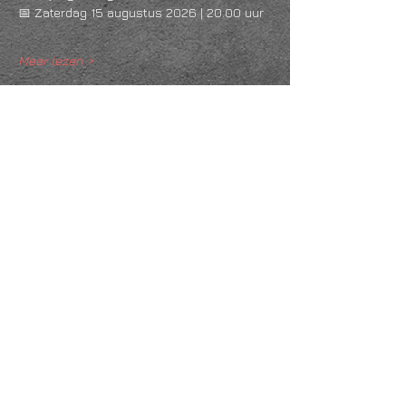
📅 Zaterdag 15 augustus 2026 | 20.00 uur
Meer lezen >
Deel dit evenement
KVK
18061218
- RSIN
810331573
Post en bezoekadres: Kruisstraat 35 - 5014HS -
Tilburg
Algemene voorwaarden & Policy
Privacy
Huis- en spelregels
Auteursrechten op foto- en filmwerk