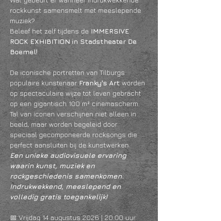
rockkunst samensmelt met meeslepende 
muziek? 
Beleef het zelf tijdens de 
IMMERSIVE 
ROCK EXHIBITION in Stadstheater De 
Boemel!
De iconische portretten van Tilburgs 
populaire kunstenaar
 Franky's Art
 worden 
op spectaculaire wijze tot leven gebracht 
op een gigantisch 100 m² cinemascherm. 
Tal van iconen verschijnen niet alleen in 
beeld, maar worden begeleid door 
speciaal gecomponeerde rocksongs die 
perfect aansluiten bij de kunstwerken.
Een unieke audiovisuele ervaring 
waarin kunst, muziek en 
rockgeschiedenis samenkomen. 
Indrukwekkend, meeslepend en 
volledig gratis toegankelijk!
📅 Vrijdag 14 augustus 2026 | 20.00 uur