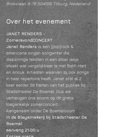
Brokxlaan 8-76 5041SB Tilburg, Nederland
Over het evenement
JANET RENDERS - 
ZomeravondCONCERT
Janet Renders
 is een (pop)rock & 
americana singer-songwriter die 
diepzinnige teksten in een stoer jasje 
steekt wat vergelijkbaar is met Beth Hart 
en Anouk. Artiesten waarvan zij ook songs 
in haar repertoire heeft. Janet stal al 2 
keer eerder de harten van het publiek bij 
Stadstheater De Boemel. Dus we 
verheugen ons enorm op dit gratis 
toegankelijk zomerconcert.
Aangenaam onder De Boemelboom
In de Bleyemakerij bij Stadstheater De 
Boemel
aanvang 21.00 u
Entree gratis 