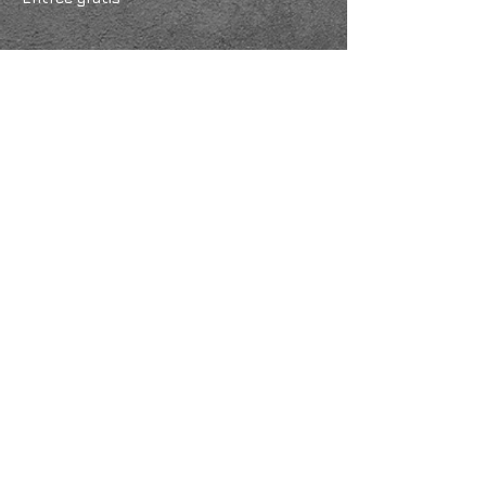
Deel dit evenement
KVK
18061218
- RSIN
810331573
Post en bezoekadres: Kruisstraat 35 - 5014HS -
Tilburg
Algemene voorwaarden & Policy
Privacy
Huis- en spelregels
Auteursrechten op foto- en filmwerk
Governance Code of Cultuur