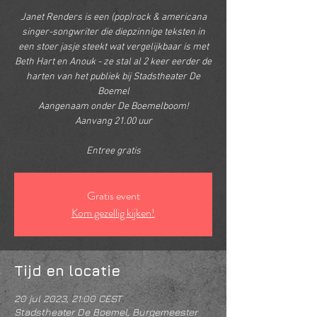
Janet Renders is een (pop)rock & americana
singer-songwriter die diepzinnige teksten in
een stoer jasje steekt wat vergelijkbaar is met
Beth Hart en Anouk - ze stal al 2 keer eerder de
harten van het publiek bij Stadstheater De
Boemel
Aangenaam onder De Boemelboom!
Aanvang 21.00 uur
Entree gratis
Gratis event
Kom gezellig kijken!
Tijd en locatie
20 jul 2023, 21:00 CEST
Stadstheater De Boemel, Burgemeester