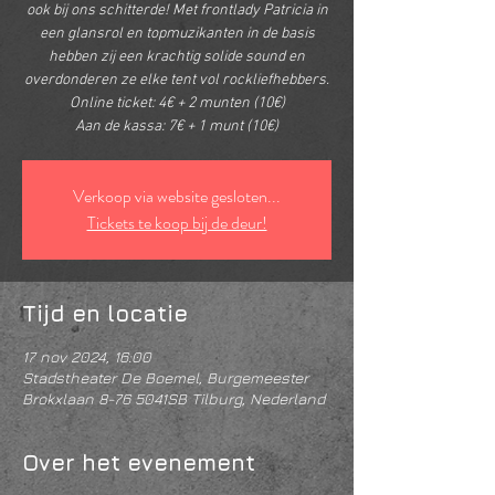
ook bij ons schitterde! Met frontlady Patricia in
een glansrol en topmuzikanten in de basis
hebben zij een krachtig solide sound en
overdonderen ze elke tent vol rockliefhebbers.
Online ticket: 4€ + 2 munten (10€)
Aan de kassa: 7€ + 1 munt (10€)
Verkoop via website gesloten...
Tickets te koop bij de deur!
Tijd en locatie
17 nov 2024, 16:00
Stadstheater De Boemel, Burgemeester
Brokxlaan 8-76 5041SB Tilburg, Nederland
Over het evenement