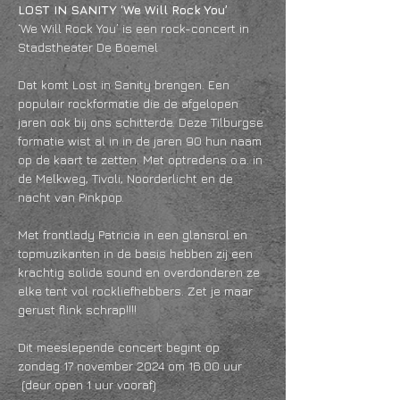
LOST IN SANITY ‘We Will Rock You’
‘We Will Rock You’ is een rock-concert in 
Stadstheater De Boemel
.
Dat komt Lost in Sanity brengen. Een 
populair rockformatie die de afgelopen 
jaren ook bij ons schitterde. Deze Tilburgse 
formatie wist al in in de jaren 90 hun naam 
op de kaart te zetten. Met optredens o.a. in 
de Melkweg, Tivoli, Noorderlicht en de 
nacht van Pinkpop.
Met frontlady Patricia in een glansrol en 
topmuzikanten in de basis hebben zij een 
krachtig solide sound en overdonderen ze 
elke tent vol rockliefhebbers. Zet je maar 
gerust flink schrap!!!!
Dit meeslepende concert begint op 
zondag 17 november 2024 om 16.00 uur 
 (deur open 1 uur vooraf)