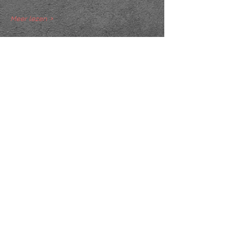
Meer lezen >
Deel dit evenement
KVK
18061218
- RSIN
810331573
Post en bezoekadres: Kruisstraat 35 - 5014HS -
Tilburg
Algemene voorwaarden & Policy
Privacy
Huis- en spelregels
Auteursrechten op foto- en filmwerk
Governance Code of Cultuur