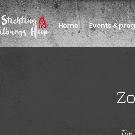
Home
Events & pr
Z
The 