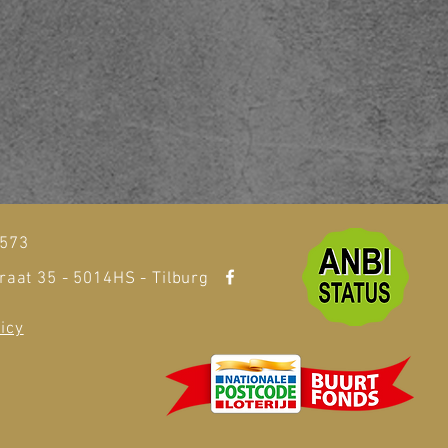
t
1573
raat 35 - 5014HS - Tilburg
icy