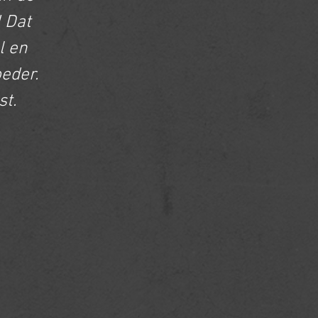
 Dat
l en
eder.
st.