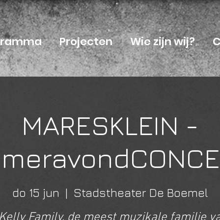
ogramma
Projecten
Wie zijn wij?
C
MARESKLEIN -
omeravondCONCE
do 15 jun
  |  
Stadstheater De Boemel
Kelly Family, de meest muzikale familie v