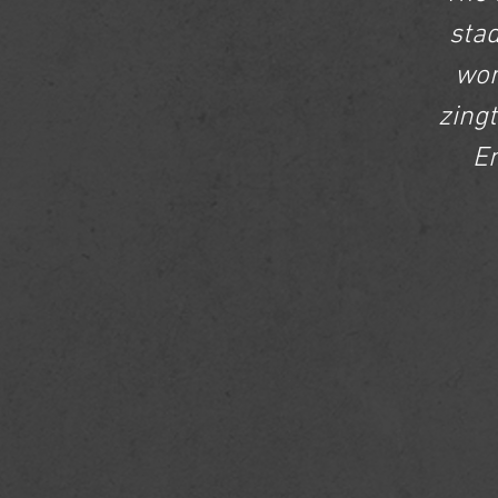
sta
wor
zing
En