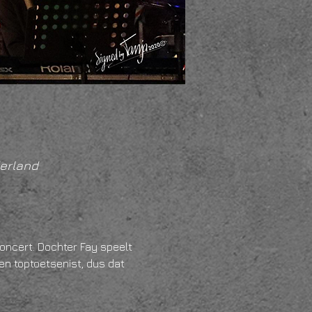
erland
oncert. Dochter Fay speelt 
en toptoetsenist, dus dat 