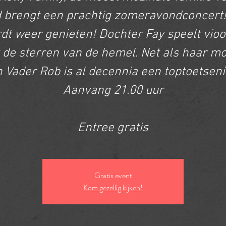
d brengt een prachtig zomeravondconcert!
dt weer genieten! Dochter Fay speelt vioo
t de sterren van de hemel. Net als haar mo
 Vader Rob is al decennia een toptoetseni
Aanvang 21.00 uur
Entree gratis
Gratis event
Kom gezellig kijken!