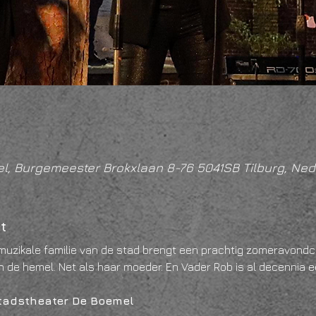
l, Burgemeester Brokxlaan 8-76 5041SB Tilburg, Ned
t
 muzikale familie van de stad brengt een prachtig zomeravondc
an de hemel. Net als haar moeder. En Vader Rob is al decennia e
 Stadstheater De Boemel