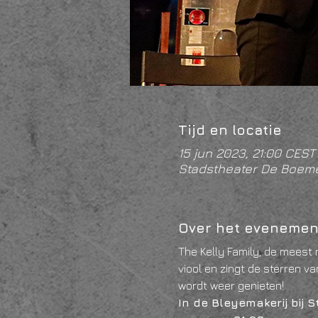
Tijd en locatie
15 jun 2023, 21:00 CEST
Stadstheater De Boeme
Over het evenemen
The Kelly Family, de meest
viool en zingt de sterren v
wordt weer genieten!
In de Bleyemakerij bij