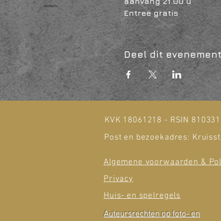
aanvang 21.00 u
Entree gratis 
Deel dit evenemen
KVK 18061218 - RSIN 81033
Post en bezoekadres: Kruisst
Algemene voorwaarden & Pol
Privacy
Huis- en spelregels
Auteursrechten op foto- en