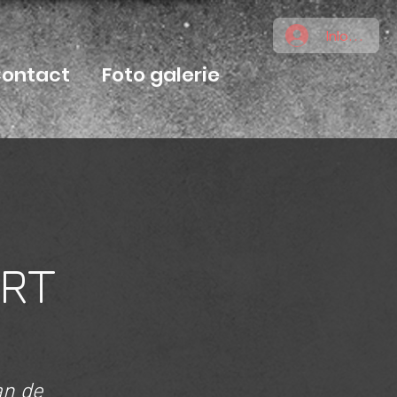
Inloggen
ontact
Foto galerie
RT
an de