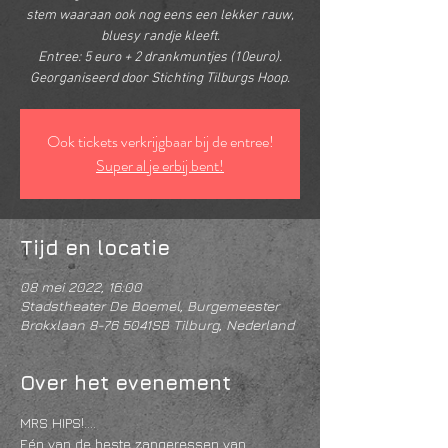
stem waaraan ook nog eens een lekker rauw,
bluesy randje kleeft.
Entree: 5 euro + 2 drankmuntjes (10euro).
Georganiseerd door Stichting Tilburgs Hoop.
Ook tickets verkrijgbaar bij de entree!
Super al je erbij bent!
Tijd en locatie
08 mei 2022, 16:00
Stadstheater De Boemel, Burgemeester
Brokxlaan 8-76 5041SB Tilburg, Nederland
Over het evenement
MRS HIPS!....
Eén van de beste zangeressen van 