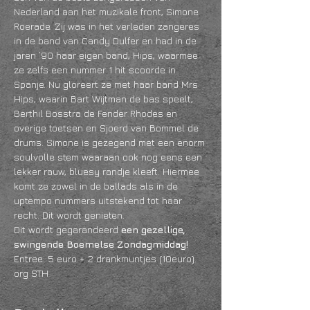
Nederland aan het muzikale front, Simone 
Roerade. Zij was in het verleden zangeres 
in de band van Candy Dulfer en had in de 
jaren ’90 haar eigen band, Hips, waarmee 
ze zelfs een nummer 1 hit scoorde in 
Spanje. Nu gloreert ze met haar band Mrs 
Hips, waarin Bart Wijtman de bas speelt, 
Berthil Bosstra de Fender Rhodes en 
overige toetsen en Sjoerd van Bommel de 
drums. Simone is gezegend met een enorm 
soulvolle stem waaraan ook nog eens een 
lekker rauw, bluesy randje kleeft. Hiermee 
komt ze zowel in de ballads als in de 
uptempo nummers uitstekend tot haar 
recht. Dit wordt genieten.
Dit wordt gegarandeerd 
een gezellige, 
swingende Boemelse Zondagmiddag!
Entree: 5 euro + 2 drankmuntjes (10euro).
org STH