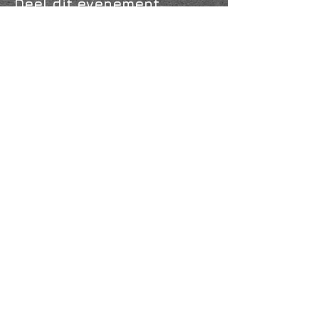
Deel dit evenement
KVK
18061218
- RSIN
810331573
Post en bezoekadres: Kruisstraat 35 - 5014HS -
Tilburg
Algemene voorwaarden & Policy
Privacy
Huis- en spelregels
Auteursrechten op foto- en filmwerk
Governance Code of Cultuur