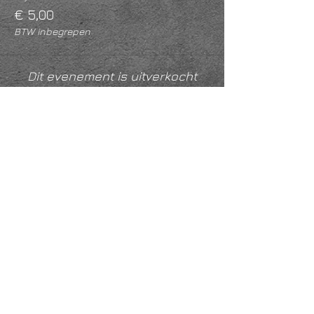
€ 5,00
BTW inbegrepen
Dit evenement is uitverkocht
Deel dit evenement
KVK
18061218
- RSIN
810331573
Post en bezoekadres: Kruisstraat 35 - 5014HS -
Tilburg
Algemene voorwaarden & Policy
Privacy
Huis- en spelregels