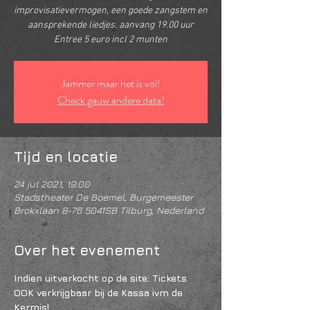
improvisatievermogen, een goede zangstem en
aansprekende liedjes. aanvang 19.00 uur
Entree 5 euro incl 2 munten
Jammer maar het is vol!
Check gauw andere data!
Tijd en locatie
24 jul 2021, 19:00
Stadstheater De Boemel, Burgemeester
Brokxlaan 8-76 5041SB Tilburg, Nederland
Over het evenement
Indien uitverkocht op de site: Tickets 
OOK verkrijgbaar bij de Kassa ivm de 
Kermis!