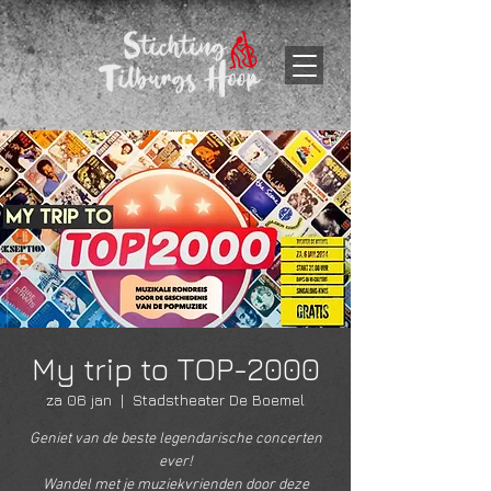
My trip to TOP-2000
za 06 jan
  |  
Stadstheater De Boemel
Geniet van de beste legendarische concerten
ever!
Wandel met je muziekvrienden door deze