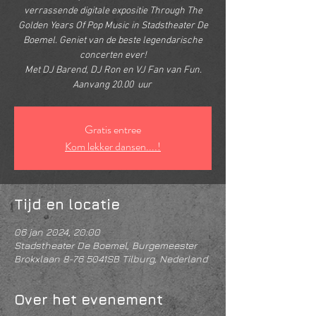
verrassende digitale expositie Through The
Golden Years Of Pop Music in Stadstheater De
Boemel. Geniet van de beste legendarische
concerten ever!
Met DJ Barend, DJ Ron en VJ Fan van Fun.
Aanvang 20.00 uur
Gratis entree
Kom lekker dansen....!
Tijd en locatie
06 jan 2024, 20:00
Stadstheater De Boemel, Burgemeester
Brokxlaan 8-76 5041SB Tilburg, Nederland
Over het evenement