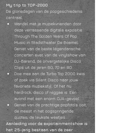
My trip to TOP-2000
De gloriedagen van de popgeschiedenis 
centraal. 
Wandel met je muziekvrienden door 
deze verrassende digitale expositie 
Through The Golden Years Of Pop 
Music in Stadstheater De Boemel. 
Geniet van de beste legendarische 
concerten ever, van de vinylshow van 
DJ-Barend, de onvergetelijke Disco 
Clips uit de jaren 60, 70 en 80. 
Doe mee aan de Turbo Top 2000 kwis 
of zoek via Silent Disco naar jouw 
favoriete muziekstijl. Of het nu 
hardrock, disco of reggae is. Een 
avond met een enorm OJA-gevoel. 
Geniet van de prachtige popfoto’s ooit, 
de meest in het oogspringende 
quotes, de leukste weetjes….
Aanleiding voor de expotainmentshow is 
het 25-jarig bestaan van de zeer 