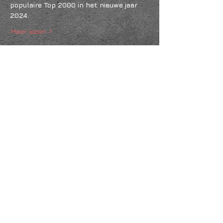
populaire Top 2000 in het nieuwe jaar 
2024.
Meer lezen >
Deel dit evenement
KVK
18061218
- RSIN
810331573
Post en bezoekadres: Kruisstraat 35 - 5014HS -
Tilburg
Algemene voorwaarden & Policy
Privacy
Huis- en spelregels
Auteursrechten op foto- en filmwerk